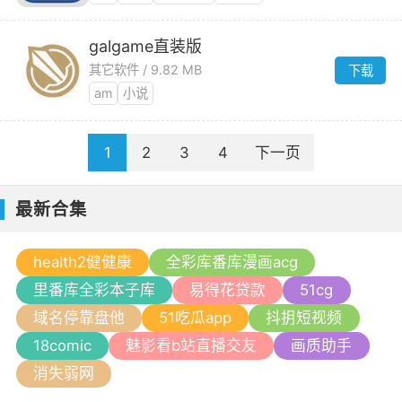
galgame直装版
其它软件 / 9.82 MB
下载
am
小说
1
2
3
4
下一页
最新合集
health2健健康
全彩库番库漫画acg
里番库全彩本子库
易得花贷款
51cg
域名停靠盘他
51吃瓜app
抖抈短视频
18comic
魅影看b站直播交友
画质助手
消失弱网