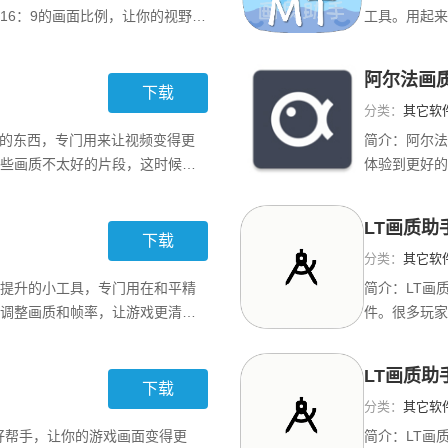
16：9的画面比例，让你的视野更
工具。用起来
近处，画面都能顺滑得让人心情
使画面更清晰
换第一人称和第三人称视角，并
选择你的手机
阿尔法画
择，很适合那些喜欢
质的选项。感
下载
分类：
其它软
神奇的东西，专门用来让视频变得更
简介：
阿尔法
些画质不太好的片段，这时候只
体验到更好的
它不是凭空想象的，而是通过对
这软件就来帮
里的噪音和模糊通通去掉，提升
等多种模式，
LT画质助
k还继承了美图秀
怕掉帧了！使
下载
分类：
其它软
提升的小工具，专门用在和平精
简介：
LT画
调整画质和帧率，让游戏更清晰
件。很多玩家
这样灯光、阴影、细节都更加鲜明。
有那么多。但
的话，一个按钮就能轻松恢复原
充分发挥。它
LT画质助
。而且它占用
的画质，不管
下载
分类：
其它软
好帮手，让你的游戏画面变得更
简介：
LT画