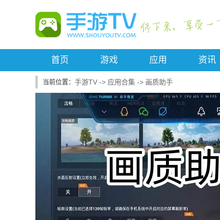
首页
游戏
应用
资讯
手游TV
->
应用合集
->
画质助手