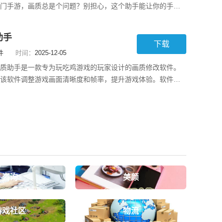
门手游，画质总是个问题？别担心，这个助手能让你的手机
和帧率设置，像超极限、HDR高清、均衡等各种选项应有尽
根据手机的能力来选择最合适的画质。完全不需要root权限，
助手
且支持的游戏也很多，比如《蛋仔派对》
下载
件
时间：
2025-12-05
质助手是一款专为玩吃鸡游戏的玩家设计的画质修改软件。
该软件调整游戏画面清晰度和帧率，提升游戏体验。软件提
择，如超高清、超高音质、流畅+120+60帧率等。使用简单
骤清晰明了。软件特色这里有着个各种类型的画质设置，玩
修改。软件支持DIY功能，用户可以随意的根
咨询
美颜
游戏社区
物流