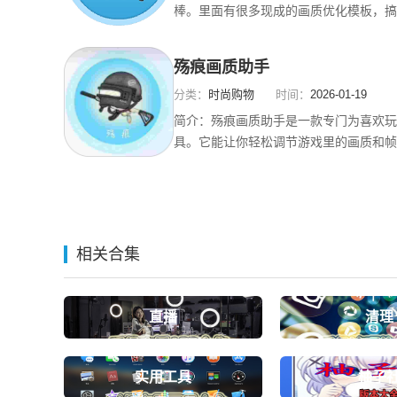
棒。里面有很多现成的画质优化模板，搞
上。特别是那些手机性能不太行的朋友，
你的手机配置低，也能流畅地享受吃鸡的
殇痕画质助手
用户，那就更干脆，一键解锁全部的潜力
分类：
时尚购物
时间：
2026-01-19
简介：
殇痕画质助手是一款专门为喜欢玩
具。它能让你轻松调节游戏里的画质和帧
起来也没问题。通过简单的设置，你就能
度也会随之提高，带来更爽的游戏体验。
数选择，比如60帧、120帧等，能根据
相关合集
直播
清理
实用工具
柚子