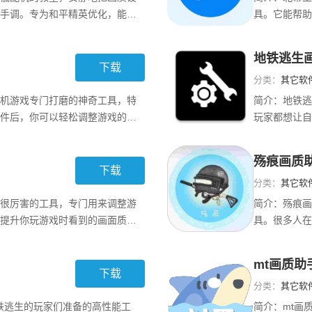
手调。专为和平精英优化，能解
具。它能帮助
，准星样式也能改，界面是老版那
高配机都有相
很多选项，免Root就能用，实
要流畅度爆表
地铁逃生
更顺手，适合追
还颇具实用性
下载
分类：
其它软
机游戏专门打磨的神奇工具，特
简介：
地铁逃
件后，你可以轻松调整游戏的分
玩家都想让自
觉效果。不管是想让游戏画面更
还能爆满12
定。它不需要root权限，这一点
占用太多空间
殇痕画质
经常会遇到卡
己版本，进游
下载
分类：
其它软
款很厉害的工具，专门用来调整游
简介：
殇痕画
提升你玩游戏时看到的画面质
具。很多人在
都会让你的游戏变得更清晰。想
而无法享受高
制角色，提升胜率，那感觉真是
帮你调整游戏
mt画质助
让你体验到更加丝
帧、流畅12
下载
分类：
其它软
地铁逃生的玩家们准备的高性能工
简介：
mt画