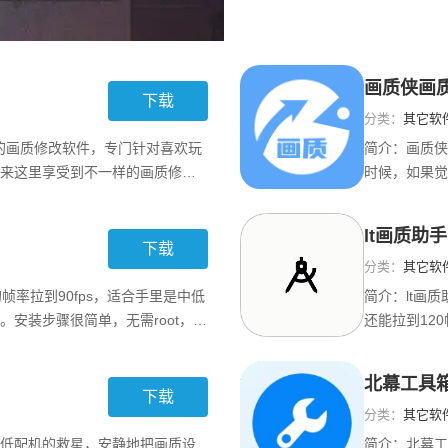
画质侠画
下载
分类：
其它软
常强大的画质修改软件，专门针对喜欢玩
简介：
画质侠
来这里享受到不一样的画质修改
时候，如果觉
可以让用户修改画面风格和画面
好帮手。它的
UBGToolPro软件使用教程详
根据自己的设
lt画质助
击(初始化游戏配置)
而且操作简单
下载
分类：
其它软
帧率拉到90fps，适合手里是中低
简介：
lt画
安装步骤很简单，无需root，界
还能拉到12
高帧效果；像吃鸡、和平精英、
面简单，调整
显少些。它更偏向稳帧和画面平
远景和暗部细
北幕工具箱
长时间高帧
服实际也没太
下载
分类：
其它软
低配机的救星，安静地把画质设
简介：
北幕工