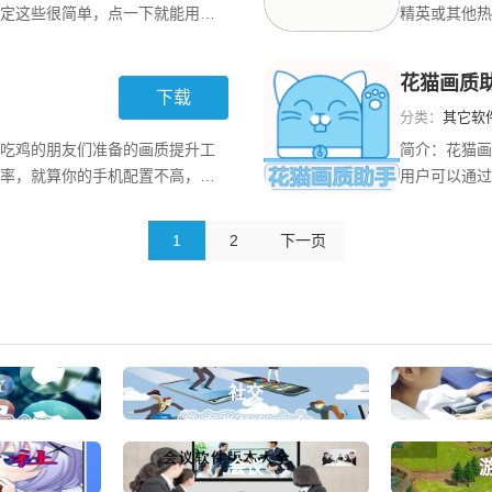
定这些很简单，点一下就能用
精英或其他热
还有专门的渣机选项，这样即便
一键搞定画质
乐趣。如果你是新款旗舰手机的
有，大家可以
花猫画质
，享受超高清HDR和1
特别方便！而
下载
分类：
其它软
吃鸡的朋友们准备的画质提升工
简介：
花猫画
率，就算你的手机配置不高，玩
用户可以通过
把画质从低提升到高等级，流畅
供多种画质选
软件操作很方便，还支持各种帧
方便，操作步
1
2
下一页
自己的需要自由调
家能随意进行
社交
社
会议