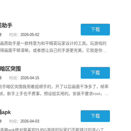
质助手
下载
件
时间：
2026-05-02
画质助手是一款特意为和平精英玩家设计的工具。玩游戏的
得画面不够清晰，或者想让自己的手游更完美，它就是你的
功能挺丰富的，支持高分辨率和超高清画质调整，让你可以
备优化设置，不管是什么型号手机，都能找到合适的选项。
手暗区突围
，就算你不是很懂技术，也能轻松上手。它
下载
件
时间：
2026-04-15
质助手暗区突围我用着挺顺手的，开了以后画面干净多了，帧率
0帧，新手上手也不费事，预设挺实用的。安装不要求root，界
项藏得不突兀，常见的分辨率、对比度、视野都能拧一拧，
节更容易看清。麒麟、骁龙机型都能跑，国服、亚服、国际
apk
大问题。别指望它把一切都变超高清，
下载
件
时间：
2026-04-03
具箱apk绝对是喜欢PUBG游戏的玩家们不能错过的良心工