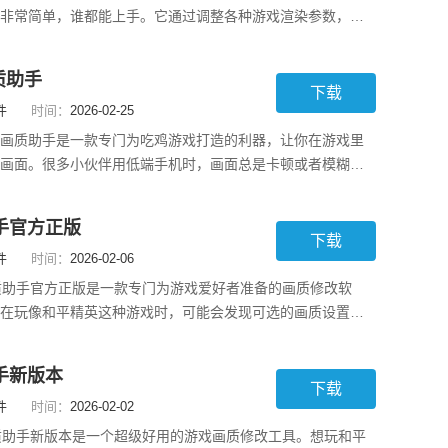
非常简单，谁都能上手。它通过调整各种游戏渲染参数，能
、更亮、更饱满。如果你想提高游戏感受，只需在使用前先
型号，再勾选对应的处理器，然后进入游戏后就能看到4K画
质助手
觉像极了“一键变高手”。这个软件兼容性
下载
件
时间：
2026-02-25
画质助手是一款专门为吃鸡游戏打造的利器，让你在游戏里
画面。很多小伙伴用低端手机时，画面总是卡顿或者模糊，
你了。它能让你轻松调整画质，选择流畅、高清或者超高清
适应各种手机性能。只需一键，就能轻松解锁更高帧率，不
手官方正版
用起来也很简单，打开软件后选个想改的游
下载
件
时间：
2026-02-06
质助手官方正版是一款专门为游戏爱好者准备的画质修改软
在玩像和平精英这种游戏时，可能会发现可选的画质设置没
有了LT画质助手，你就能解锁更高的画质，让手机性能也能
支持各种热门游戏，你可以根据自己手机的状况选择最合适
手新版本
是想要高分辨率还是流畅体验，都没问题。用
下载
件
时间：
2026-02-02
质助手新版本是一个超级好用的游戏画质修改工具。想玩和平