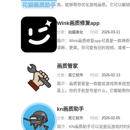
具，能够帮你优化游戏画质。它可以解锁
广阔，细节也更加清晰，不管是远处还是
愉悦。这个助手还能根据你的需求自由切
Wink画质修复app
且提供110到170度的多个超大视角选
分类：
拍摄美化
时间：
2026-03-11
简介：
Wink画质修复app可真是一款
清晰、更美。你可能有旧的视频，或者一
要动动手指就能轻松修复，效果棒棒的！
海量图像数据的学习和分析，把那些画面
画质管家
质量，让画面变得鲜明亮丽。还有，Win
分类：
其它软件
时间：
2026-02-13
简介：
画质管家是一款能给游戏带来视觉
英上。你的手机型号是什么，它都能帮你
更流畅。只需几步就能设定到120帧，
听说过一键关闭功能吗？用完觉得不合适
kn画质助手
来的设置，完全不用担心弄乱其他的配置
分类：
其它软件
时间：
2026-02-05
简介：
KN画质助手可以说是玩游戏时的