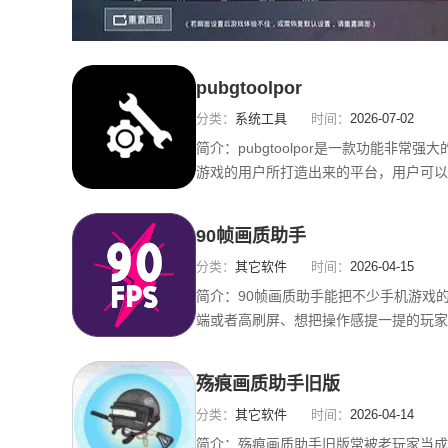
pubgtoolpor
分类：
系统工具
时间：
2026-07-02
简介：
pubgtoolpor是一款功能非
游戏的用户所打造出来的平台，用户可以
功能，可以带给用户非常高清的画质，还
分辨率。所有的功能都是完全免费提供的。P
90帧画质助手
解1、首先下载并打开PUBGToolPro点
分类：
其它软件
时间：
2026-04-15
简介：
90帧画质助手能把不少手机游戏的
端或者高刷屏、想把操作感提一提的玩家。
面直观，点开悬浮窗或一键模式就能试试
王者这种热门手游，跑野开团时卡顿会明
殇痕画质助手旧版
滑处理，不会盲目追求细节而牺牲观感，
分类：
其它软件
时间：
2026-04-14
简介：
殇痕画质助手旧版常被老玩家当成