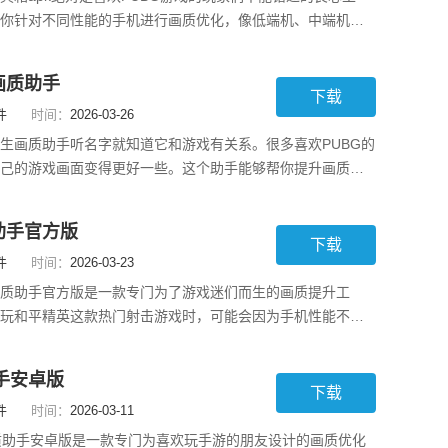
你针对不同性能的手机进行画质优化，像低端机、中端机和
应的设置，随便选个一键调整就好。它还能解锁高帧率，想
的120帧、144帧轻松搞定，不会再有卡顿烦恼。北幕工具箱
画质助手
，内置的准星功能让你在瞄准时更加方便，即
下载
件
时间：
2026-03-26
生画质助手听名字就知道它和游戏有关系。很多喜欢PUBG的
己的游戏画面变得更好一些。这个助手能够帮你提升画质，
0帧，让你的游戏运行更流畅。软件小巧，才5MB多一点，不会
，简单易用，安装后没有一堆复杂的步骤，只要勾选一下自
助手官方版
戏就行了。操作也不麻烦，可以调节光影、
下载
件
时间：
2026-03-23
质助手官方版是一款专门为了游戏迷们而生的画质提升工
玩和平精英这款热门射击游戏时，可能会因为手机性能不足
画质和高帧率的乐趣。别担心，殇痕画质助手来了！软件能
的画质、帧率、分辨率等，各种组合随意选，比如超高清120
手安卓版
0帧，还有均衡120帧，完全不需要担心游戏卡
下载
件
时间：
2026-03-11
质助手安卓版是一款专门为喜欢玩手游的朋友设计的画质优化