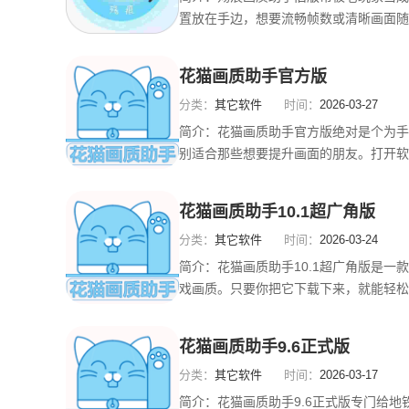
置放在手边，想要流畅帧数或清晰画面随
锁高帧率到120Hz、调分辨率和抗锯齿
种直观不花哨的风格。操作简单，一键开关
花猫画质助手官方版
际体验下明显能减少卡顿，让瞄准和移动
分类：
其它软件
时间：
2026-03-27
简介：
花猫画质助手官方版绝对是个为手
别适合那些想要提升画面的朋友。打开软
辨率和帧率，以便找到最符合你设备的视
流畅，还是追求超大广角，花猫都能帮你搞
花猫画质助手10.1超广角版
超级方便。对于一些低配置的手机来说，
分类：
其它软件
时间：
2026-03-24
简介：
花猫画质助手10.1超广角版是一
戏画质。只要你把它下载下来，就能轻松
量，不管是在打击感上还是细节表现上，
象一下，在激烈的战斗中，你可以准确控
花猫画质助手9.6正式版
太棒了！而且这个版本也支持流畅运行，
分类：
其它软件
时间：
2026-03-17
简介：
花猫画质助手9.6正式版专门给