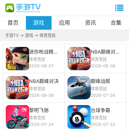
首页
游戏
应用
资讯
合集
手游TV
->
游戏
->
体育竞技
迷你枪战精英先遣服
NBA巅峰对决官方版
体育竞技
体育竞技
2026-08-07
2026-08-06
NBA巅峰对决
巅峰战舰
体育竞技
体育竞技
2026-08-06
2026-07-26
黎明飞驰
台球争霸
体育竞技
体育竞技
2026-07-24
2026-07-22