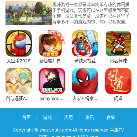
趣味游戏一直都是非常简单有趣的休闲娱
乐手机游戏，玩家可以在这里感受到不同
乐趣，玩法非常简单，玩家可以在这里了
解更多不同的游戏内容，你可以根据自己
的喜好进行挑选，不同游戏玩法带给你不
同的游戏乐趣，小伙伴们可以在这里挑选
各种休闲游戏玩法。
太空杀2026
新仙魔九界互
老铁来找茬
忍者棒球
通版
v2.1.1
剑与远征AFK
jennymod模
火柴人绳索救
问道
Arena国际服
组JAVA版
援
首页
|
游戏
|
应用
|
资讯
|
合集
Copyright © shouyoutv.com All rights reserved 手游TV
邮箱：qinquansytv@163.com