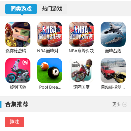
同类游戏
热门游戏
迷你枪战精英
NBA巅峰对决
NBA巅峰对决
巅峰战舰
先遣服
官方版
黎明飞驰
Pool Break
速降国度
自动碰撞测试
Pro
车模拟器
合集推荐
更多
趣味