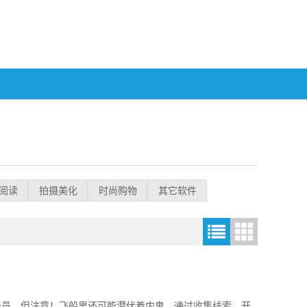
阅读
拍摄美化
时尚购物
其它软件
船员，但注意！飞船里还可能潜伏着内鬼。通过收集线索、开