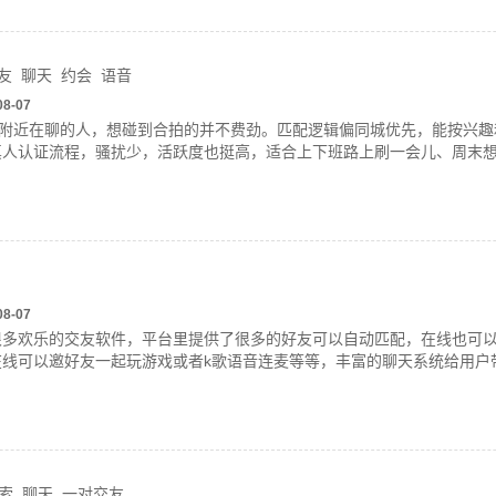
友
聊天
约会
语音
08-07
到附近在聊的人，想碰到合拍的并不费劲。匹配逻辑偏同城优先，能按兴
真人认证流程，骚扰少，活跃度也挺高，适合上下班路上刷一会儿、周末
08-07
很多欢乐的交友软件，平台里提供了很多的好友可以自动匹配，在线也可
在线可以邀好友一起玩游戏或者k歌语音连麦等等，丰富的聊天系统给用户
索
聊天
一对交友