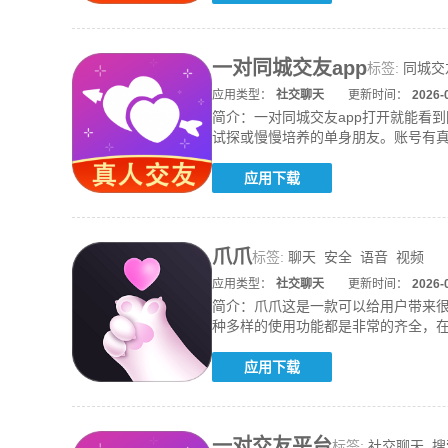
一对同城交友app
标签:
同城交
应用类型：
社交聊天
更新时间：
2026-
简介：
一对同城交友app打开就能看
试探或慢慢培养的单身朋友。账号有
度排
应用下载
爪爪
标签:
聊天
安全
语音
视频
应用类型：
社交聊天
更新时间：
2026-
简介：
爪爪这是一款可以给用户带来
种多样的使用功能都是非常的齐全，
势：1.
应用下载
一对交友平台
标签:
社交聊天
搜