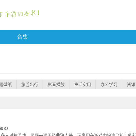
合集
题壁纸
旅游出行
影音播放
生活实用
办公学习
资讯
08-08
的多人对抗游戏，灵感来源于经典狼人杀。玩家们在游戏中扮演飞船上的