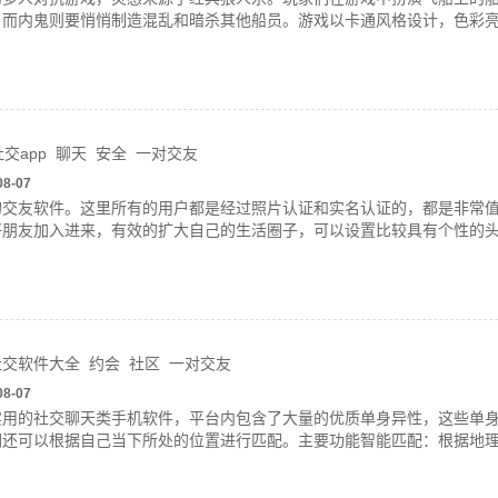
，而内鬼则要悄悄制造混乱和暗杀其他船员。游戏以卡通风格设计，色彩
交app
聊天
安全
一对交友
08-07
的交友软件。这里所有的用户都是经过照片认证和实名认证的，都是非常
好朋友加入进来，有效的扩大自己的生活圈子，可以设置比较具有个性的
社交软件大全
约会
社区
一对交友
08-07
实用的社交聊天类手机软件，平台内包含了大量的优质单身异性，这些单
们还可以根据自己当下所处的位置进行匹配。主要功能智能匹配：根据地