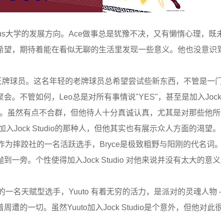
lympus大学的发展方向。Ace做事总是犹豫不决，又有懒惰心理，
望，期待着能在看似无聊的生活里发现一些意义。他也没意识到，
的一名王牌球员。这名年轻的老牌球员总希望尝试些新东西，不管是一
管如何，Leo总是对所有事情说"YES"，甚至是加入Jock St
习十分勤奋。虽然有点不合群，但他待人十分真诚认真，尤其是对那些他
Jock Studio的那种人，但他其实也有展示众人方面的渴望。
不例外!作为摔跤社的一名活跃选手，Bryce是极致粗野与阳刚的代名词
旁。个性使得加入Jock Studio 对他来说并没有太大的意
为排球社的一名天赋型选手，Yuuto 有着无穷的活力，是派对的灵魂人物
的一切。虽然Yuuto加入Jock Studio是个意外，但他对此