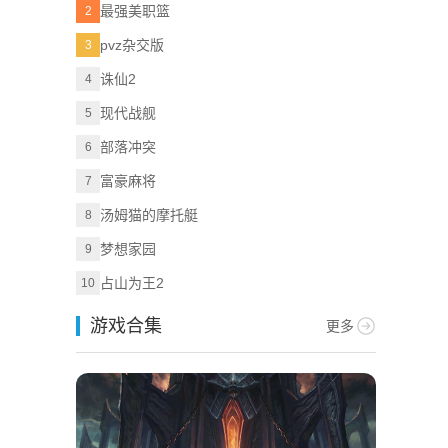
最强美职篮
2
pvz杂交版
3
诛仙2
4
现代战舰
5
部落冲突
6
富豪麻将
7
汤姆猫的摩托艇
8
梦想家园
9
占山为王2
10
游戏合集
更多