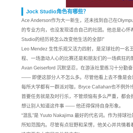
Jock Studio角色有哪些？
Ace Anderson作为大一新生，还未找到自己在O
的专业方向，也没发现适合自己的社团。他总是心怀希
Studio的经历将怎么改变他生活的全部!”
Leo Mendez 生性乐观又活力四射，是足球社
程、一场激动人心的比赛还是和朋友们的一场疯狂的聚会。不
Avan Geiserford 沉默坚忍，在游泳社里练
—— 即便这部分人不怎么多。尽管他看上去不像是会加入
每所大学都有一群派对咖，Bryce Callahan也
首要任务就是及时行乐，不管烦恼有多么严重，都会抛到一
想让别人知道这件事 —— 他还得保持自身形象。
“混乱”是 Yuuto Nakajima 最好的代名词。作
所知范围内。尽管有点狂野和呆愣，他关心并共情着着周遭