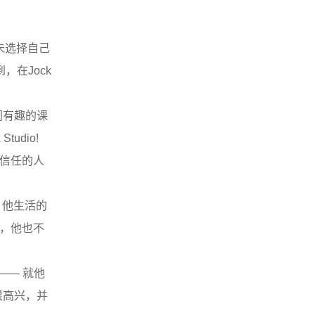
既未选择自己
在Jock
门有趣的课
udio!
所信任的人
。他生活的
义，他也不
 —— 就他
很高兴，并