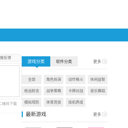
报反馈
游戏分类
软件分类
更多
全部
角色扮演
动作格斗
休闲益智
全部
枪战射击
战争策略
卡牌对战
音乐舞蹈
旅游出行
模拟塔防
体育竞技
挂机养成
资讯阅读
二维码下载
最新游戏
更多