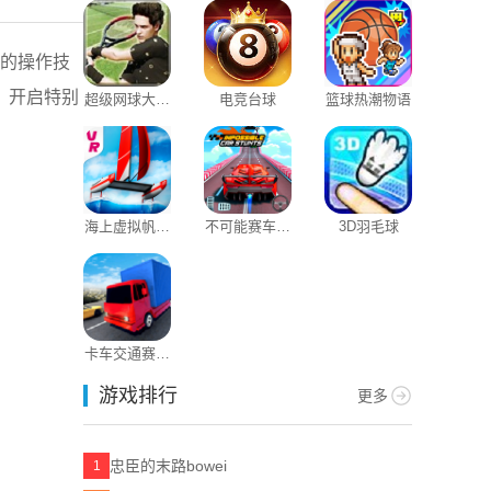
戏的操作技
，开启特别
超级网球大奖
电竞台球
篮球热潮物语
赛
海上虚拟帆船
不可能赛车特
3D羽毛球
赛
技3D
卡车交通赛车
手
游戏排行
更多
忠臣的末路bowei
1