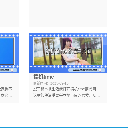
喜欢的不
记单词，提高英语成绩。多款背单词软件
朋友们可以来进行选择，赶紧来下载体验
一下哦。
搞机time
更新时间：
2025-09-15
大家也不
想了解本地生活就打开搞机time嘉兴圈，
考虑这款
这款软件深受嘉兴本地市民的喜爱，功能
还款自
十分健全，包含了亲子类型的，情感类型
是很好的
的，装修类型的，你可以在这里发现身边
可以下
的大小事情，你也可以快速的加入在自己
关注的话题圈中一起聊天交友，了解本地
最新最全的资讯，软件中准备了不同的圈