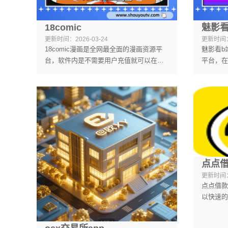
18comic
魅影看
更新时间：
2026-03-24
更新时间
18comic漫画是全网最全面的漫画资源平
魅影看b
台，软件内是不需要用户充值就可以在线
平台，在
观看漫画了，无论是新更新的还是老的资
汇聚了很
源，在这里一键搜索即可找到。
里自由互
制，在线
进行智能
点点
更新时间
点点借款
以快速的
钱的时候
的，小编