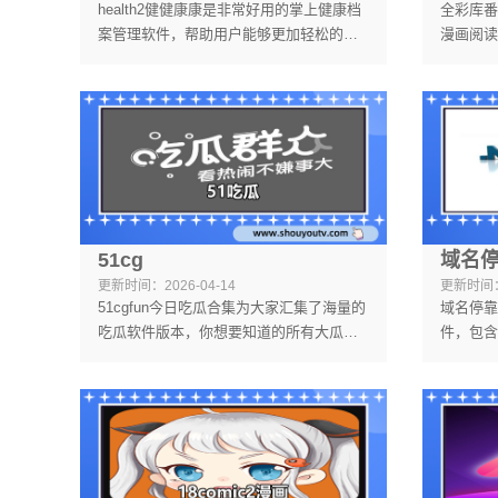
health2健健康康是非常好用的掌上健康档
全彩库番
案管理软件，帮助用户能够更加轻松的记
漫画阅读
录下个人的身体情况和健康问题，带来了
版授权，
一站式的使用体验，将你的每一次服药情
阅读体验
况记录在内，并且自动生成体检结果，有
都是免费
需求的快来下载吧。
非常的快
51cg
域名
更新时间：
2026-04-14
更新时间
51cgfun今日吃瓜合集为大家汇集了海量的
域名停靠
吃瓜软件版本，你想要知道的所有大瓜大
件，包含
料，在这里都是会为大家带来的，并且都
以更好的
是第一时间为大家提供的，丰富的社区功
以对广告
能，让大家可以在这里畅所欲言。
功能任用
载吧。