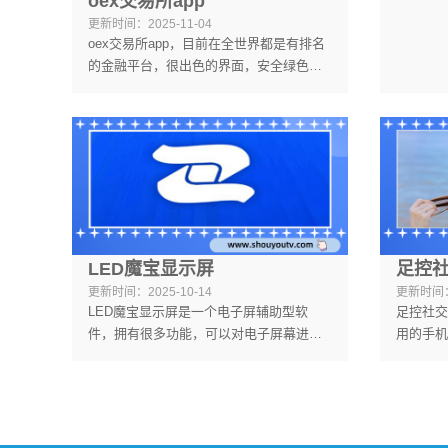
oex交易所app
本，安卓
更新时间：
2025-11-04
的网友可
oex交易所app，目前在全世界都是有排名
载。
的金融平台，很出色的界面，安全绿色无
毒，很值得大家去下载，本站为广大用户
提供最新的安装包，无需繁琐的安装步
骤，大家可以根据自己的需求去下载，各
种各样的玩法教程也会提供给大家，非常
的有趣，喜欢本站的小伙伴可以继续关注
本站吧。
LED魔宝显示屏
足控
更新时间：
2025-10-14
更新时间
LED魔宝显示屏是一个电子屏辅助型软
足控社交
件，拥有很多功能，可以对电子屏幕进行
用的手机
编辑、调整等多种操作。不仅能够设置背
的交友资
景，也能更改文字样式，还能调整背景等
可以选择
多种情况，有需要的用户一定不要错过
喜欢的用
了。