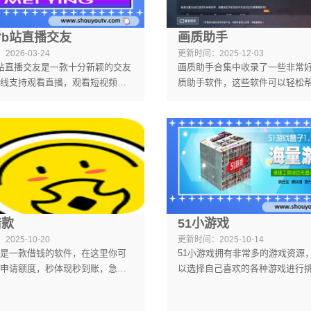
b站直播交友
画质助手
：
2026-03-24
更新时间：
2025-12-03
站直播交友是一款十分新颖的交友
画质助手合集中收录了一些非常
线支持观看直播，观看短视频，
质助手软件，这些软件可以轻松
多有才的小哥哥，小姐姐，在这
改善游戏画面质量，让游戏运行
动，自由浏览，没有任何的限
畅，而且安装包很小，不占手机
登录注册个人信息，系统会为你
以轻松带动各种大型手游，是非
化的匹配，让你轻松交友！
游戏辅助工具。
借款
51小游戏
：
2025-10-20
更新时间：
2025-10-14
是一款借钱的软件，在这里你可
51小游戏拥有非常多的游戏资源
申请额度，秒体现秒到账，急用
以选择自己喜欢的各种游戏进行
根本不用谎，而且利率是非常低
能在这里得到不同的游戏福利和
给大家整理了点点借款的全部版
家们可以在这里得到各种有需要