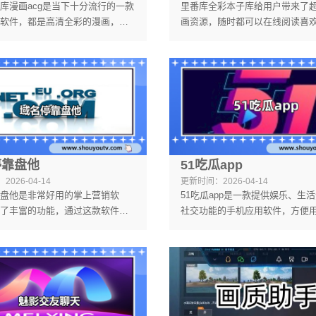
库漫画acg是当下十分流行的一款
里番库全彩本子库给用户带来了
软件，都是高清全彩的漫画，正
画资源，随时都可以在线阅读喜
高质量的漫画，让你拥有最佳的
画，每一本漫画的剧情都非常的
，无论是原创，还是影视原著，
门漫画、冷门漫画应有尽有，所
的，无会员要求，软件更新速度
全都免费提供给用户阅读，给用
，在线零等待追番！
沉浸式的阅读过程哦。
停靠盘他
51吃瓜app
：
2026-04-14
更新时间：
2026-04-14
盘他是非常好用的掌上营销软
51吃瓜app是一款提供娱乐、生
了丰富的功能，通过这款软件可
社交功能的手机应用软件，方便
对广告进行营销推广，随时都可
通过它获取最新的资讯和娱乐内
进行投放，还有智能的域名停靠
好友分享交流，增加互动和娱乐
户体验，有需求的用户快快来下