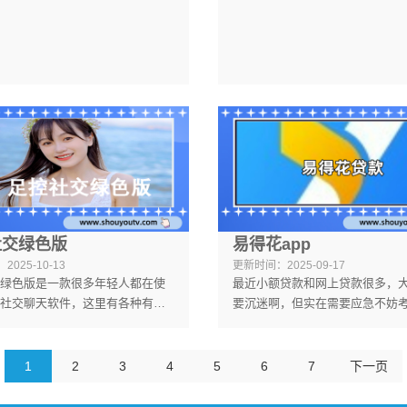
用户可以选择安卓版本，有需要
励，还能得到不同的游戏乐趣，
以自行选择合适的版本进行下
要错过了。
社交绿色版
易得花app
：
2025-10-13
更新时间：
2025-09-17
绿色版是一款很多年轻人都在使
最近小额贷款和网上贷款很多，
社交聊天软件，这里有各种有趣
要沉迷啊，但实在需要应急不妨
源，多种交友功能免费使用，你
易得花app，这款app的利率低，
自己喜欢的方式进行交友互动，
由，期数也多，在这里借钱应急
户快来下载吧。
选择，而且下款很快的，有需要
1
2
3
4
5
6
7
下一页
载，谨记，不要沉迷网贷哦。