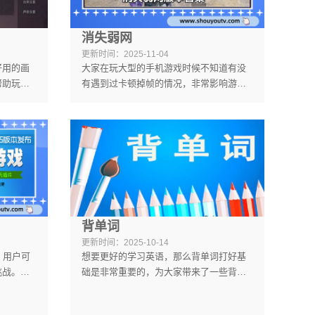
消失弱网
更新时间：
2025-11-04
好用的画
大家在玩大型的手机游戏时候不知道有没
帮助玩家
有遇到过卡顿掉帧的情况，非常影响游戏
更加流
的体验。消失弱网就是专门解决这类问题
内存，可
的游戏辅助，可以模拟当前的网络环境，
常好用的
快速给出诊断结果。大家只需要对参数进
行相应的设置就可以优化好网络，让大家
在玩游戏时候不再出现因为网络导致的问
题，软件操作非常简单，新手也容易上手
操作。
背单词
更新时间：
2025-10-14
，用户可
想要更好的学习英语，那么背单词打好基
挑战。还
础是非常重要的，为大家带来了一些背单
奖励，玩
词的神器app大家赶紧来挑选，掌握更好的
的游戏奖
背单词的方法，帮助朋友们可以更好的来