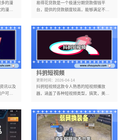
超多的漫
易得花贷款是一个极速分期贷款借钱平
欢的漫
台，提供的贷款额度较高，能够满足不同
精彩，热
用户的资金需求，并支持多种还款方式，
有的漫画
最长可分12期还款，灵活满足用户的还款
户打造了
需求。
抖抈短视频
更新时间：
2026-04-14
活资讯以及
抖抈短视频这款令人熟悉的短视频播放
用户可以
器，涵盖了各种短视频类型，搞笑，美
容，并与
食，生活，美妆等，满足不同用户的观看
性。
需求，并且还能够进行智能化的推荐，都
是大家喜欢看的，在线自由浏览，没有任
何限制，所有的短视频都是高品质的，观
看期间没有广告，带给大家最佳的观看体
验！