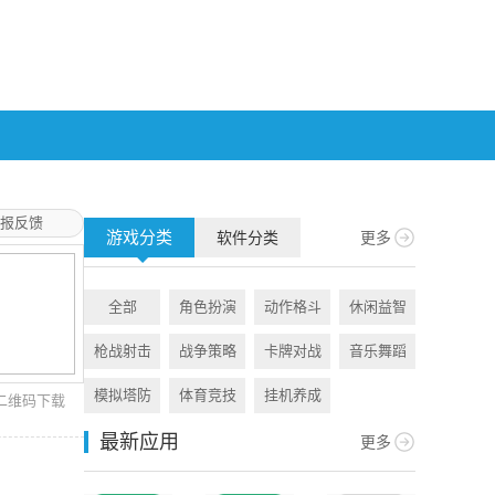
报反馈
游戏分类
软件分类
更多
全部
角色扮演
动作格斗
休闲益智
全部
枪战射击
战争策略
卡牌对战
音乐舞蹈
旅游出行
模拟塔防
体育竞技
挂机养成
资讯阅读
二维码下载
最新应用
更多