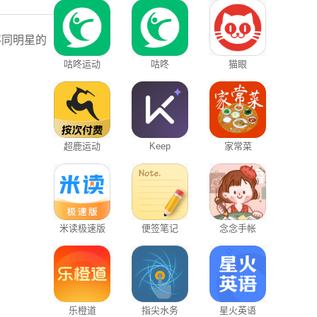
不同明星的
咕咚运动
咕咚
猫眼
超鹿运动
Keep
家常菜
米读极速版
便签笔记
念念手帐
乐橙道
指尖水务
星火英语