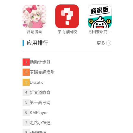
含晴漫画
学而思网校
青团兼职商户
版
应用排行
更多
动动计步器
1
麦瑞克超燃脂
2
DraStic
3
新文道教育
4
第一高考网
5
KMPlayer
6
走路小神通
7
动漫壁纸
8