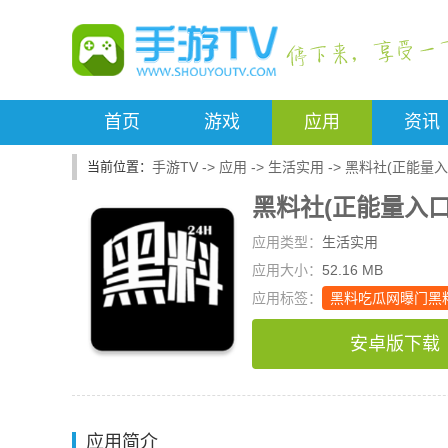
首页
游戏
应用
资讯
手游TV
->
应用
->
生活实用
->
黑料社(正能量入
黑料社(正能量入口
应用类型：
生活实用
应用大小：
52.16 MB
应用标签：
黑料吃瓜网曝门黑
安卓版下载
应用简介