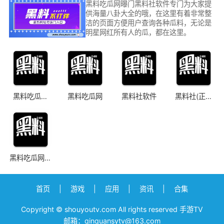
黑料吃瓜网曝门黑料社软件专门为大家提
供海量八卦大全的哦，在这里有着非常整
洁的页面方便用户查询各种瓜料，无论是
明星网红所有人的瓜，都在这里。
黑料吃瓜网
黑料吃瓜网
黑料社软件
黑料社(正能
app
量入口)
黑料吃瓜网传
5
送门不迷路
首页
|
游戏
|
应用
|
资讯
|
合集
Copyright © shouyoutv.com All rights reserved 手游TV
邮箱：qinquansytv@163.com