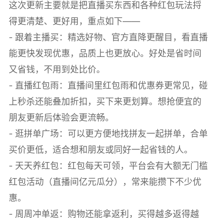
这次更新主要就是把直播买东西和各种红包玩法捋
得更清楚、更好用，重点如下——
- 跟着主播买：精选好物、官方直降更醒目，看直播
能更快发现优惠，品质上也更放心。好处是省时间
又省钱，不用到处比价。
- 直播红包雨：直播间里红包雨和优惠券更常见，碰
上秒杀还能叠加折扣，买下来更划算。想抢便宜的
朋友更新后体验会更流畅。
- 逛拼单广场：可以更方便地找拼友一起拼单，合单
买价更低，适合想和朋友或同好一起省钱的人。
- 天天养红包：红包每天可领，平台会有大额无门槛
红包活动（直播间亿元瓜分），常来能攒下不少优
惠。
- 周周冲单返：购物还能拿返利，买得越多返得越