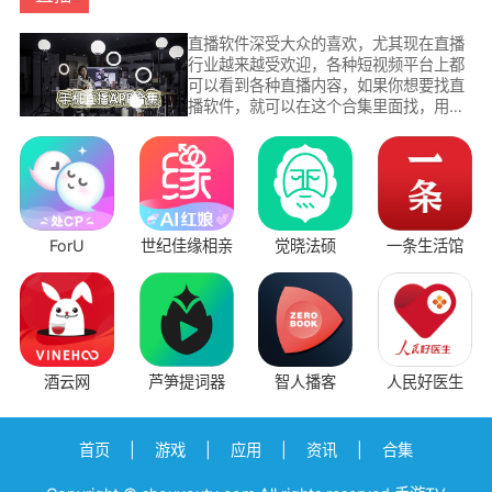
直播软件深受大众的喜欢，尤其现在直播
行业越来越受欢迎，各种短视频平台上都
可以看到各种直播内容，如果你想要找直
播软件，就可以在这个合集里面找，用户
可以在这里轻松找到正规而且正确的下载
地址，为用户提供最详细的直播平台。
ForU
世纪佳缘相亲
觉晓法硕
一条生活馆
酒云网
芦笋提词器
智人播客
人民好医生
首页
|
游戏
|
应用
|
资讯
|
合集