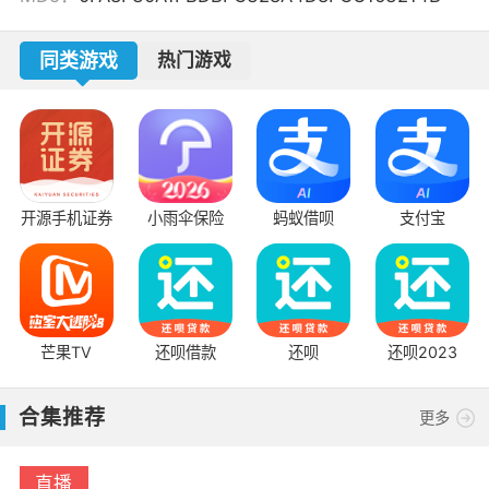
同类游戏
热门游戏
开源手机证券
小雨伞保险
蚂蚁借呗
支付宝
音
芒果TV
还呗借款
还呗
还呗2023
合集推荐
更多
直播