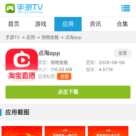
首页
游戏
应用
资讯
合集
手游TV
->
应用
->
购物金融
->
点淘app
点淘app
反馈
类型：
购物金融
更新：
2026-08-06
大小：
116.05 MB
版本：
4.57.18
应用标签：
直播
点击下载
应用截图