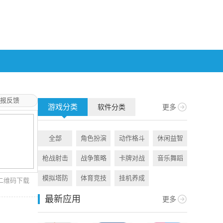
报反馈
游戏分类
软件分类
更多
全部
角色扮演
动作格斗
休闲益智
全部
枪战射击
战争策略
卡牌对战
音乐舞蹈
旅游出行
模拟塔防
体育竞技
挂机养成
资讯阅读
二维码下载
最新应用
更多