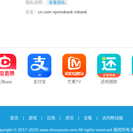
隐私说明：
查看隐私
包名：
cn.com.njxmxbank.mbank
淘app
支付宝
芒果TV
还呗借款
首页
|
游戏
|
应用
|
资讯
|
合集
|
访问移动端
yright © 2017-2026 www.shouyoutv.com All rights reserved 版权