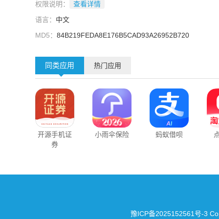
权限说明：
查看详情
语言：
中文
MD5：
84B219FEDA8E176B5CAD93A26952B720
同类应用
热门应用
开源手机证
小雨伞保险
蚂蚁借呗
点
券
豫ICP备2025152561号-3
Cop