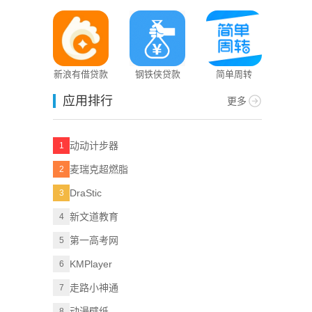
新浪有借贷款
钢铁侠贷款
简单周转
应用排行
更多
动动计步器
1
麦瑞克超燃脂
2
DraStic
3
新文道教育
4
第一高考网
5
KMPlayer
6
走路小神通
7
动漫壁纸
8