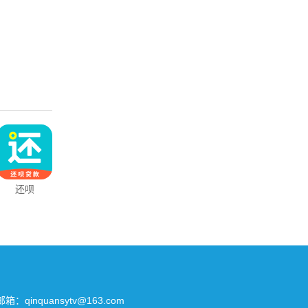
还呗
音频裁剪大
驾考精灵
YY语音
师
所有 邮箱：qinquansytv@163.com