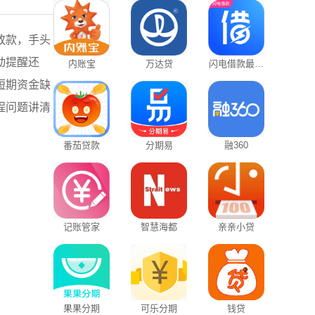
放款，手头
动提醒还
内账宝
万达贷
闪电借款最新
版
短期资金缺
程问题讲清
番茄贷款
分期易
融360
记账管家
智慧海都
亲亲小贷
果果分期
可乐分期
钱贷