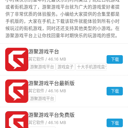
或者街机游戏了，游聚游戏平台就为广大的游戏爱好者提
供了非常优质的体验服务。小编给大家提供的合集里都是
手机版的，大家在手机上下载该软件就能体验到所有小时
候玩过的街机游戏，同时还还支持其他类型的小游戏。在
游聚游戏平台上让你找回童年时期快乐的玩游戏的感觉。
游聚游戏平台
其它软件 / 46.16 MB
下载
游聚游戏平台
游戏盒子
十大手机游戏盒子排行
游聚游戏平台最新版
其它软件 / 46.16 MB
下载
游聚游戏平台
游聚游戏平台免费版
其它软件 / 46.16 MB
下载