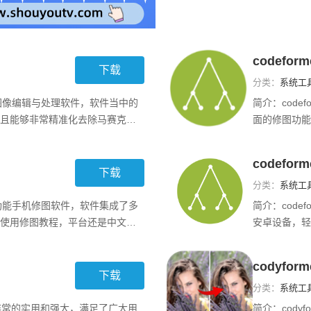
codefor
下载
分类：
系统工
费的图像编辑与处理软件，软件当中的
简介：
cod
且能够非常精准化去除马赛克，
面的修图功能
还可以对拍摄好的照片进行自定
片编辑者用户
更有层次感，每个细节都制作得
以让用户免费
codefo
行高清还原，提
软件优势：1
下载
分类：
系统工
的多功能手机修图软件，软件集成了多
简介：
cod
使用修图教程，平台还是中文版
安卓设备，轻
工具的具体使用方式，各种不同
清晰识别人物
户快速高效地处理图片。
多种不同类型
codyfor
codeforme，然后打开；
个性化的编辑
下载
分类：
系统工
功能非常的实用和强大，满足了广大用
简介：
cod