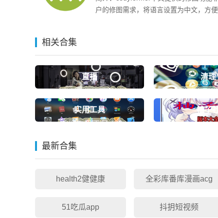
户的修图需求，将语言设置为中文，方便
体验感，不管是新手还是专业的用户都可
图，省去了繁琐的步骤和流程，还有各种
相关合集
图片变得更加独特。codyformer中文版
直播
清理
实用工具
柚子
最新合集
health2健健康
全彩库番库漫画acg
51吃瓜app
抖抈短视频