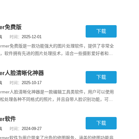
mer免费版
下载
具
时间：
2025-12-01
eformer免费版是一款功能强大的图片处理软件，提供了非常全
，软件拥有先进的图片处理技术，适合一些摄影爱好者和图
来使用，会提升每一位用户的修图效率，这款中文版软件可
体验，还提供了多种绿色滤镜，打造出不一样的图片风格。
rmer人脸清晰化神器
.软件中有好用的裁剪工具，能够自由设定图
下载
具
时间：
2025-10-17
eformer人脸清晰化神器是一款编辑工具类软件，用户可以使用
松处理各种不同格式的照片，并且自带人脸识别功能，可以
的五官和造型等丰富的主元素，自动修复破损的照片，提供
的操作功能，支持免费使用，能够全方位地满足每一位用户
mer软件
需求，所有的功能模块都有清晰的分类，用
下载
具
时间：
2024-09-27
yformer软件为用户带来了出色的修图服务，涵盖的修图功能非