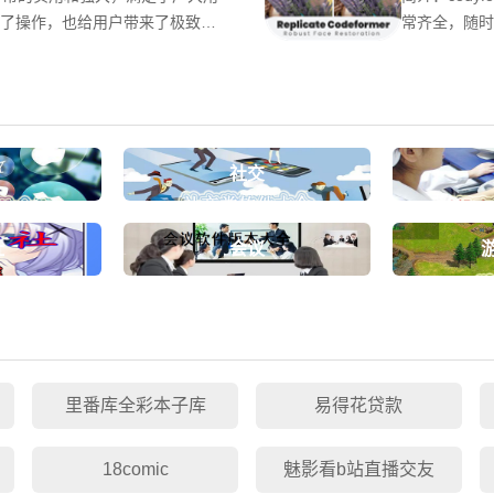
了操作，也给用户带来了极致的
常齐全，随时
以直接上手，一键就能直接修
量变得更高，
各样的滤镜，添加到图片上，让
片，涵盖了多
使用方法1.您需要在
言切换成中文上
社交
社
会议
里番库全彩本子库
易得花贷款
18comic
魅影看b站直播交友