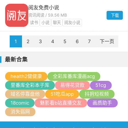
阅友免费小说
资讯阅读 / 59.56 MB
下载
读书
小说
聊天
阅友小说
1
2
3
4
5
6
7
下一页
最新合集
health2健健康
全彩库番库漫画acg
里番库全彩本子库
易得花贷款
51cg
域名停靠盘他
51吃瓜app
抖抈短视频
18comic
魅影看b站直播交友
画质助手
消失弱网