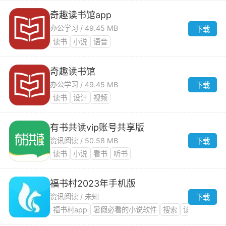
奇趣读书馆app
办公学习 / 49.45 MB
下载
读书
小说
语音
奇趣读书馆
办公学习 / 49.45 MB
下载
读书
设计
视频
有书共读vip账号共享版
资讯阅读 / 50.58 MB
下载
读书
小说
看书
听书
福书村2023年手机版
资讯阅读 / 未知
下载
福书村app
暑假必看的小说软件
搜索
读书