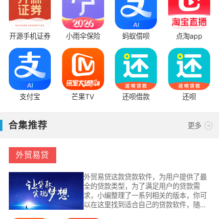
开源手机证券
小雨伞保险
蚂蚁借呗
点淘app
音
支付宝
芒果TV
还呗借款
还呗
合集推荐
更多
外贸易贷
外贸易贷这款贷款软件，为用户提供了最
全的贷款类型，为了满足用户的贷款需
求，小编整理了一系列相关的版本，你可
以在这里找到适合自己的贷款软件，随时
可以免费下载到手机上，为用户提供最安