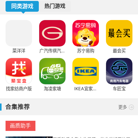
同类游戏
热门游戏
菜洋洋
广汽传祺汽车
苏宁易购
最会买
配件商城
找家纺商户版
淘凌家塘
IKEA宜家家
车匠宝
居app
合集推荐
更多
画质助手