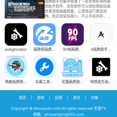
画质助手合集中收录了一些非常好用的画
质助手软件，这些软件可以轻松帮助玩家
改善游戏画面质量，让游戏运行更加流
畅，而且安装包很小，不占手机内存，可
以轻松带动各种大型手游，是非常好用的
游戏辅助工具。
pubgtoolpor
画质侠画质助
90帧画质助
lt画质助手暗
手
手
区突围
殇痕画质助手
北幕工具箱
花猫画质助手
地铁逃生画质
旧版
apk
官方版
助手
首页
|
游戏
|
应用
|
资讯
|
合集
Copyright © shouyoutv.com All rights reserved 手游TV
邮箱：qinquansytv@163.com