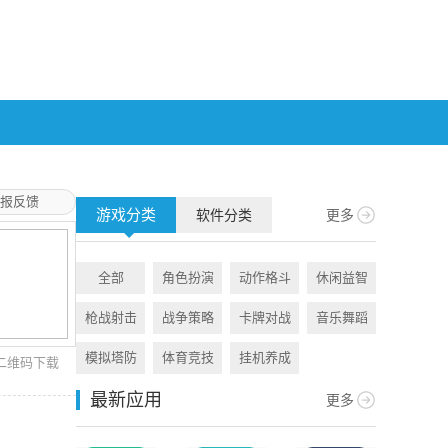
报反馈
游戏分类
软件分类
更多
全部
角色扮演
动作格斗
休闲益智
全部
枪战射击
战争策略
卡牌对战
音乐舞蹈
旅游出行
模拟塔防
体育竞技
挂机养成
资讯阅读
二维码下载
最新应用
更多