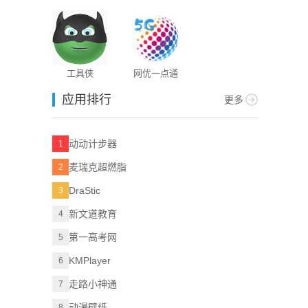
工具侠
网优一点通
应用排行
更多
动动计步器
1
麦瑞克超燃脂
2
DraStic
3
新文道教育
4
第一高考网
5
KMPlayer
6
走路小神通
7
动漫壁纸
8