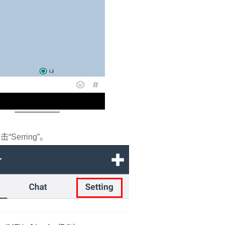
erring”。