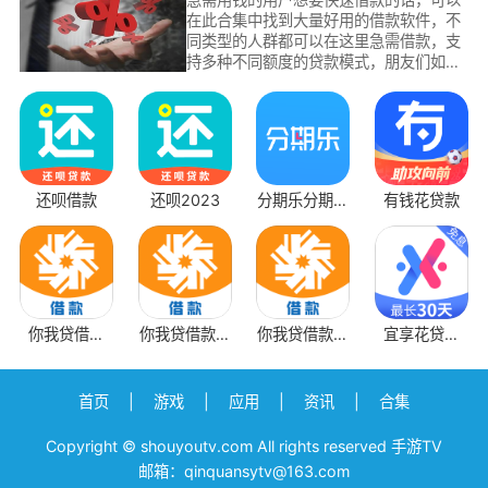
在此合集中找到大量好用的借款软件，不
同类型的人群都可以在这里急需借款，支
持多种不同额度的贷款模式，朋友们如果
想要借款的话，就赶紧选择在这里下载借
款app，审核迅速，通过方便，而且没有
太多的借款利息哦。
还呗借款
还呗2023
分期乐分期消
有钱花贷款
费平台
你我贷借款
你我贷借款免
你我贷借款软
宜享花贷款
app
审
件
app
首页
|
游戏
|
应用
|
资讯
|
合集
Copyright © shouyoutv.com All rights reserved 手游TV
邮箱：qinquansytv@163.com