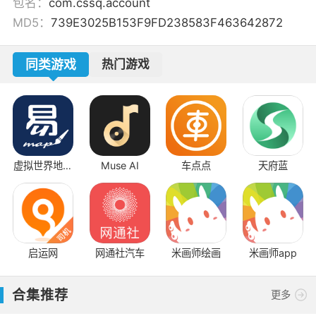
包名：
com.cssq.account
MD5：
739E3025B153F9FD238583F463642872
同类游戏
热门游戏
虚拟世界地图
Muse AI
车点点
天府蓝
生成器
启运网
网通社汽车
米画师绘画
米画师app
合集推荐
更多