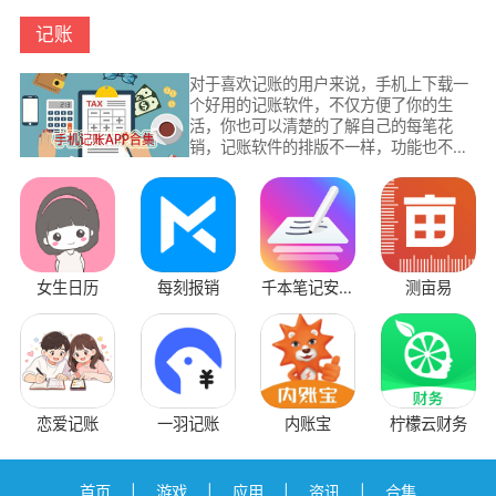
记账
对于喜欢记账的用户来说，手机上下载一
个好用的记账软件，不仅方便了你的生
活，你也可以清楚的了解自己的每笔花
销，记账软件的排版不一样，功能也不一
样，用户可以轻松找到一款你喜欢的记账
软件，每一个记账软件都可以帮助你生活
中的花销。
女生日历
每刻报销
千本笔记安卓
测亩易
版
恋爱记账
一羽记账
内账宝
柠檬云财务
首页
|
游戏
|
应用
|
资讯
|
合集