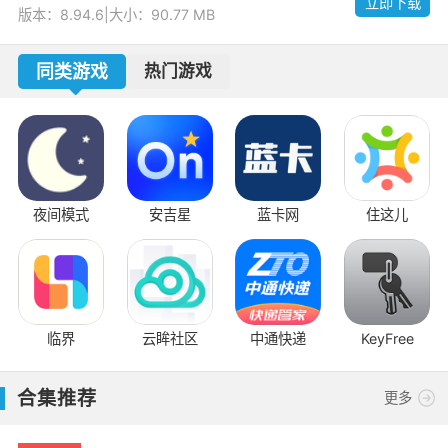
立即下载
版本：8.94.6
|
大小：90.77 MB
同类游戏
热门游戏
夜间模式
安吉星
蓝卡网
住这儿
临界
云眸社区
中通快递
KeyFree
合集推荐
更多