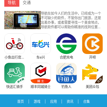
导航
交通
导航在如今人们的生活中，已经成为一个
不可缺少的软件，不管你出门旅游，还是
出差办事，或者需要寻找一个美食地点，
导航软件都可以帮助你精准的找到位置，
不需要任何的帮助，根据导航语音就可以
到达你想要去的地方，导航功能非常全
面，这里为大家提供了目前手机导航app
排行榜前十名，排行榜单不断更新，让你
随时可以下载最好用的导航软件。
小鱼出行官方
车e兴
合肥充电
开吧
小
版
快送汇骑手
顺丰同城骑士
钓鱼人
美团众包
首页
|
游戏
|
应用
|
资讯
|
合集