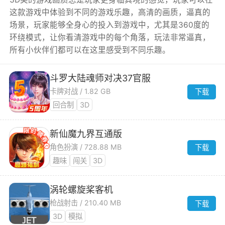
这款游戏中体验到不同的游戏乐趣，高清的画质，逼真的
场景，玩家能够全身心的投入到游戏中，尤其是360度的
环绕模式，让你看清游戏中的每个角落，玩法非常逼真，
所有小伙伴们都可以在这里感受到不同乐趣。
斗罗大陆魂师对决37官服
卡牌对战 / 1.82 GB
下载
回合制
3D
新仙魔九界互通版
角色扮演 / 728.88 MB
下载
趣味
闯关
3D
涡轮螺旋桨客机
枪战射击 / 210.40 MB
下载
3D
模拟