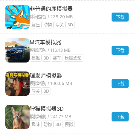
非普通的鹿模拟器
休闲益智 / 238.20 MB
下载
解压
动物
闯关
3D
M汽车模拟器
模拟塔防 / 116.13 MB
下载
模拟
3D
赛车
模拟驾驶
理发师模拟器
模拟塔防 / 100.05 MB
下载
闯关
3D
狞猫模拟器3D
模拟塔防 / 241.77 MB
下载
趣味
动物
3D
模拟