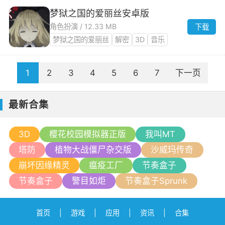
梦狱之国的爱丽丝安卓版
角色扮演 / 12.33 MB
下载
梦狱之国的爱丽丝
解密
3D
音乐
1
2
3
4
5
6
7
下一页
最新合集
3D
樱花校园模拟器正版
我叫MT
塔防
植物大战僵尸杂交版
沙威玛传奇
崩坏因缘精灵
瘟疫工厂
节奏盒子
节奏盒子
警目如炬
节奏盒子Sprunk
首页
|
游戏
|
应用
|
资讯
|
合集