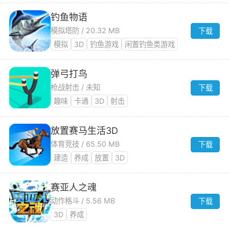
钓鱼物语
模拟塔防 / 20.32 MB
下载
模拟
3D
钓鱼游戏
闲置钓鱼类游戏
弹弓打鸟
枪战射击 / 未知
下载
趣味
卡通
3D
射击
放置赛马生活3D
体育竞技 / 65.50 MB
下载
建造
养成
放置
3D
赛亚人之魂
动作格斗 / 5.56 MB
下载
3D
养成