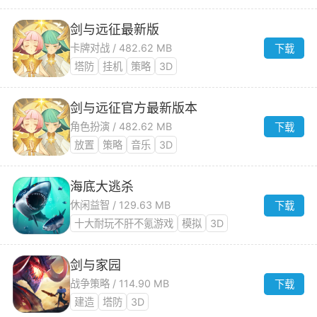
剑与远征最新版
卡牌对战 / 482.62 MB
下载
塔防
挂机
策略
3D
剑与远征官方最新版本
角色扮演 / 482.62 MB
下载
放置
策略
音乐
3D
海底大逃杀
休闲益智 / 129.63 MB
下载
十大耐玩不肝不氪游戏
模拟
3D
剑与家园
战争策略 / 114.90 MB
下载
建造
塔防
3D