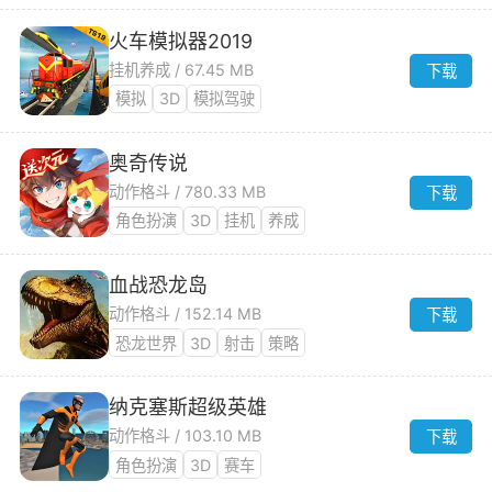
火车模拟器2019
挂机养成 / 67.45 MB
下载
模拟
3D
模拟驾驶
奥奇传说
动作格斗 / 780.33 MB
下载
角色扮演
3D
挂机
养成
血战恐龙岛
动作格斗 / 152.14 MB
下载
恐龙世界
3D
射击
策略
纳克塞斯超级英雄
动作格斗 / 103.10 MB
下载
角色扮演
3D
赛车