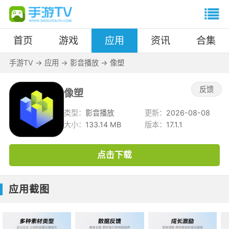
首页
游戏
应用
资讯
合集
手游TV
->
应用
->
影音播放
->
像塑
反馈
像塑
类型：
影音播放
更新：
2026-08-08
大小：
133.14 MB
版本：
17.1.1
点击下载
应用截图