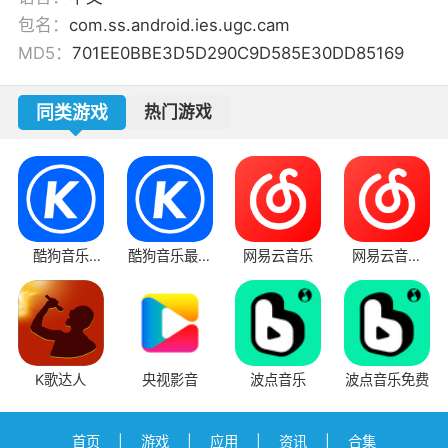
包名：
com.ss.android.ies.ugc.cam
MD5：
701EE0BBE3D5D290C9D585E30DD85169
同类游戏
热门游戏
酷狗音乐
酷狗音乐最新
网易云音乐
网易云音乐
2025免费版
版
app
K歌达人
央视影音
波点音乐
波点音乐免费
首页
|
游戏
|
应用
|
资讯
|
合集