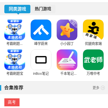
同类游戏
热门游戏
考霸刷题宝
峰学蔚来
小小园丁
优腿商家端
app
考霸刷题宝
inBox笔记
千本笔记
万唯中考
2023
合集推荐
更多
高考