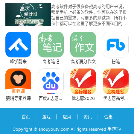
高考软件对于很多备战高考的用户来说，
都是手机上必备的软件，你可以在这里根
据自己的需求，写更多的测试题，所有小
伙伴都可以在这里了解更多不同科目的测
试题，还能提高每个人的学习成绩，用户
可以在这里掌握更多的学习技巧。
峰学蔚来
高考笔记
高考满分作文
粉笔
猿辅导素养课
百度ai志愿填
优志愿2026
优志愿高考填
报助手
报系统
首页
|
游戏
|
应用
|
资讯
|
合集
Copyright © shouyoutv.com All rights reserved 手游TV