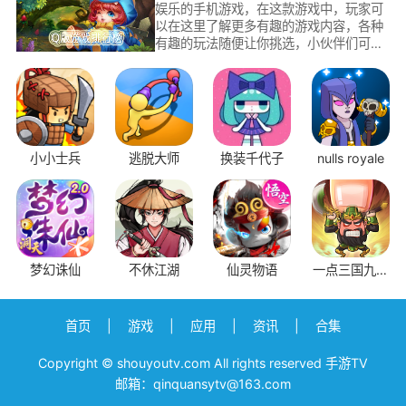
娱乐的手机游戏，在这款游戏中，玩家可
以在这里了解更多有趣的游戏内容，各种
有趣的玩法随便让你挑选，小伙伴们可以
在这里找到一款你喜欢的休闲娱乐手机游
戏，满足所有小伙伴的需求。
小小士兵
逃脱大师
换装千代子
nulls royale
阴
梦幻诛仙
不休江湖
仙灵物语
一点三国九游
版
首页
|
游戏
|
应用
|
资讯
|
合集
Copyright © shouyoutv.com All rights reserved 手游TV
邮箱：qinquansytv@163.com