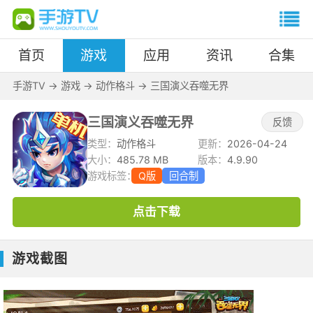
首页
游戏
应用
资讯
合集
手游TV
->
游戏
->
动作格斗
->
三国演义吞噬无界
三国演义吞噬无界
反馈
类型：
动作格斗
更新：
2026-04-24
大小：
485.78 MB
版本：
4.9.90
游戏标签：
Q版
回合制
点击下载
游戏截图