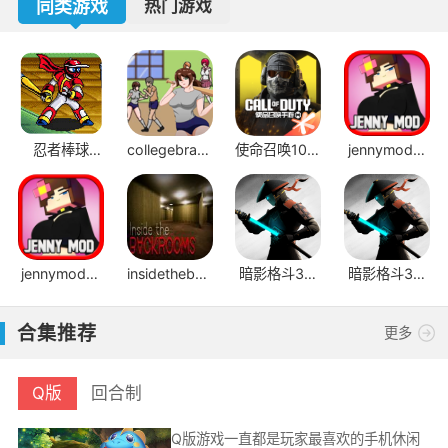
同类游戏
热门游戏
忍者棒球
collegebrawl
使命召唤10幽
jennymod模
v2.1.1
手机版
灵
组JAVA版
jennymod模
insidethebackrooms
暗影格斗3国
暗影格斗3官
组手机版
手机版
际服
方正版
合集推荐
更多
Q版
回合制
Q版游戏一直都是玩家最喜欢的手机休闲