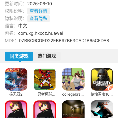
更新时间：
2026-06-10
权限说明：
查看详情
隐私说明：
查看隐私
语言：
中文
包名：
com.xg.hxxcz.huawei
MD5：
07BBC9CDED22EBB97BF3CAD1B65CFDA8
同类游戏
热门游戏
极无双2
忍者棒球
collegebrawl
使命召唤10幽
v2.1.1
手机版
灵