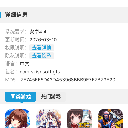
详细信息
系统要求：
安卓4.4
更新时间：
2026-03-10
权限说明：
查看详情
隐私说明：
查看隐私
语言：
中文
包名：
com.skisosoft.gts
MD5：
7F745EE6DA2D453968BBB9E7F7B73E20
同类游戏
热门游戏