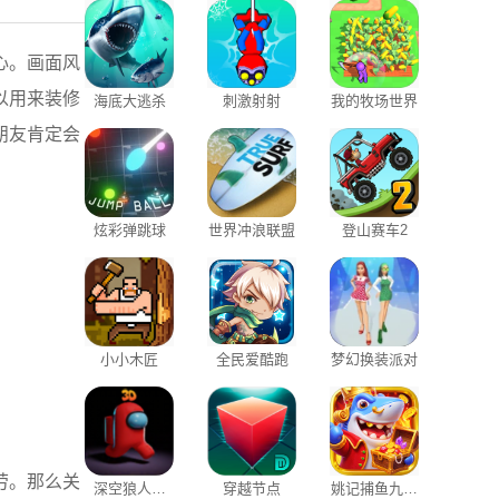
心。画面风
以用来装修
海底大逃杀
刺激射射
我的牧场世界
朋友肯定会
炫彩弹跳球
世界冲浪联盟
登山赛车2
小小木匠
全民爱酷跑
梦幻换装派对
劳。那么关
深空狼人杀
穿越节点
姚记捕鱼九游