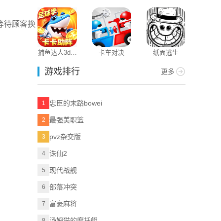
3D
版本
等待顾客换
捕鱼达人3d老
卡车对决
纸面逃生
版本
游戏排行
更多
忠臣的末路bowei
1
最强美职篮
2
pvz杂交版
3
诛仙2
4
现代战舰
5
部落冲突
6
富豪麻将
7
汤姆猫的摩托艇
8