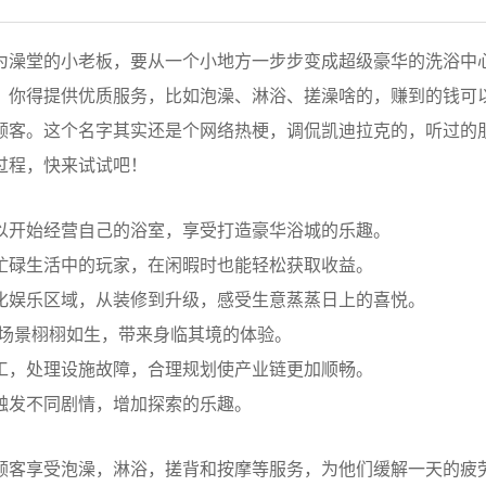
为澡堂的小老板，要从一个小地方一步步变成超级豪华的洗浴中
。你得提供优质服务，比如泡澡、淋浴、搓澡啥的，赚到的钱可
顾客。这个名字其实还是个网络热梗，调侃凯迪拉克的，听过的
过程，快来试试吧！
以开始经营自己的浴室，享受打造豪华浴城的乐趣。
忙碌生活中的玩家，在闲暇时也能轻松获取收益。
样化娱乐区域，从装修到升级，感受生意蒸蒸日上的喜悦。
场景栩栩如生，带来身临其境的体验。
工，处理设施故障，合理规划使产业链更加顺畅。
触发不同剧情，增加探索的乐趣。
顾客享受泡澡，淋浴，搓背和按摩等服务，为他们缓解一天的疲