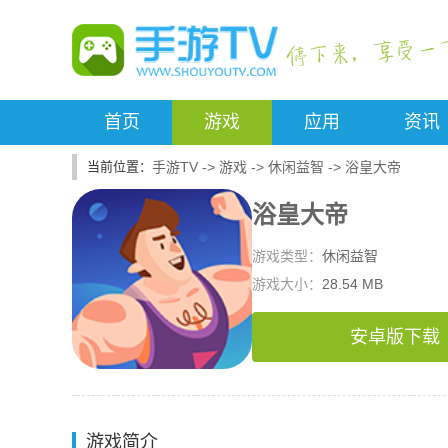
首页
游戏
应用
资讯
手游TV
->
游戏
->
休闲益智
->
浴皇大帝
浴皇大帝
游戏类型：
休闲益智
游戏大小：
28.54 MB
安卓版下载
游戏简介