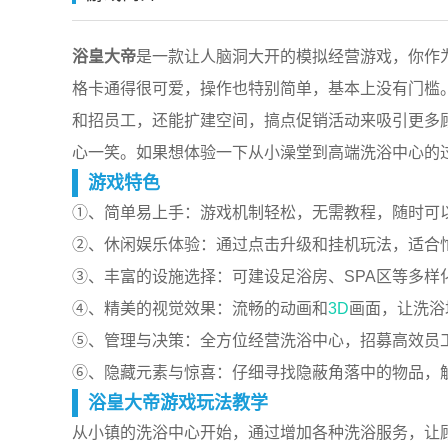
浴皇大帝
是一款让人脑洞大开的模拟经营游戏，你作
格卡通得很可爱，操作也特别简单，基本上没有门槛
和招员工，还能扩建空间，搞点促销活动来吸引更多
心一笑。如果想体验一下从小澡堂到高端洗浴中心的
游戏特色
①、简单易上手：游戏机制轻松，无需教程，随时可
②、休闲娱乐体验：通过点击升级和挂机玩法，适合
③、丰富的设施选择：可建设足浴房、SPA区等多
④、精美的视觉效果：流畅的动画和
3D
画面，让洗浴
⑤、管理与决策：全方位经营洗浴中心，招募高效员
⑥、隐藏元素与惊喜：仔细寻找隐蔽角落中的物品，
浴皇大帝游戏玩法教学
从小镇的洗浴中心开始，通过增加各种洗浴服务，让