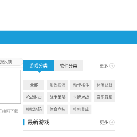
报反馈
游戏分类
软件分类
更多
全部
角色扮演
动作格斗
休闲益智
全部
枪战射击
战争策略
卡牌对战
音乐舞蹈
旅游出行
模拟塔防
体育竞技
挂机养成
资讯阅读
二维码下载
最新游戏
更多