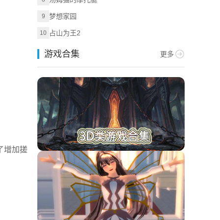
梦想家园
9
占山为王2
10
游戏合集
更多
了增加搓