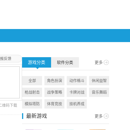
报反馈
游戏分类
软件分类
更多
全部
角色扮演
动作格斗
休闲益智
全部
枪战射击
战争策略
卡牌对战
音乐舞蹈
旅游出行
模拟塔防
体育竞技
挂机养成
资讯阅读
二维码下载
最新游戏
更多