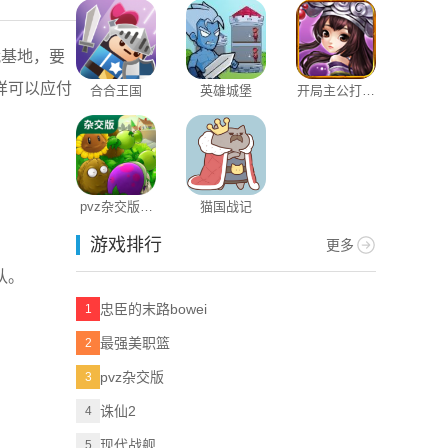
战基地，要
样可以应付
合合王国
英雄城堡
开局主公打魔
王
pvz杂交版手
猫国战记
机版
游戏排行
更多
队。
忠臣的末路bowei
1
最强美职篮
2
pvz杂交版
3
诛仙2
4
现代战舰
5