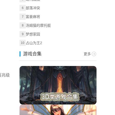
部落冲突
6
富豪麻将
7
汤姆猫的摩托艇
8
梦想家园
9
占山为王2
10
游戏合集
更多
百兆级