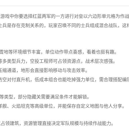
战争策略小游戏，游戏中你要选择红蓝两军的一方进行对垒以六边形单元格为作
士兵是存在克制关系的，玩家召唤不同的士兵组成混合战队，这
雪地等环境细节丰富，单位动作带点喜感，看着也挺有趣。
等多类型兵力，空投工程师可占领资源点，战术层次感强。
压缩通道，地形会直接影响移动与攻击效率。
防空对付直升机，低成本组合也能吃掉强力单位，需合理搭配编
透等类型，部分隐藏关需要满足条件才能解锁。
洋舰、火焰坦克等高级单位，并能保存自定义地图与他人分享。
或占领建筑，资源管理直接决定军队规模与持续作战能力。