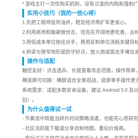
* 游戏主打一次性购买机制，没有泛滥的内购和强制
实用小技巧（我的一些心得）
1.先把工程师投到油井，稳定经济再扩军更省心。
2.利用高地和植被做伏击，坦克在开阔地更吃香，丛
3.用低成本单位拖住对手，再用反制单位消耗关键目
4.桥梁与狭窄地形是防守好点，放火炮或狙击手堵住
操作与适配
触控友好：点击选兵、长按查看攻击范围，操作简单
横竖屏可切换：横屏适合全景观战，竖屏单手操作更
系统需求：适配多数安卓设备，建议 Android 5.
别）。
为什么值得试一试
- 节奏适中既能当碎片时间策略消遣，也能花心思研
- 社区活跃能下载或分享自制地图，重玩价值高。