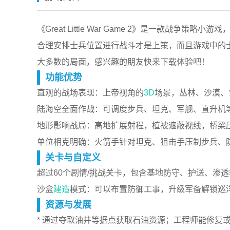
《Great Little War Game 2》是一款
合理安排士兵位置进行战斗才是上策，而且游戏中的
大多数的局面，感兴趣的朋友快来下载体验吧！
功能优势
直观的战场表现：上帝视角的
3D
场景，丛林、沙漠、
陆海空全面作战：可调度步兵、坦克、军舰、直升机
地形影响战局：高地扩展射程，植被遮蔽视线，桥梁
单位相克明确：火箭手针对坦克、狙击手压制步兵、
关卡与自定义
超过60个剧情/挑战关卡，包含基地防守、护送、渗
沙盒
建造
模式：可以布置防御工事，升级军备解锁巡
资源与发展
* 通过夺取油井等据点获取石油资源；工程师能修复