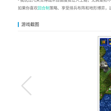
- 我玩过几关觉得战术自由度挺让人上瘾，尤其是把不
如果你喜欢
回合制
策略、享受排兵布阵和地形博弈，
游戏截图