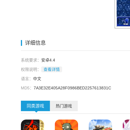
详细信息
系统要求：
安卓4.4
权限说明：
查看详情
语言：
中文
MD5：
7A3E32E405A28F0986BED2257613831C
同类游戏
热门游戏