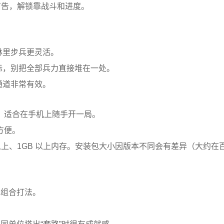
广告，解锁靠战斗和进度。
林里步兵更灵活。
标，别把全部兵力直接堆在一处。
通道非常有效。
，适合在手机上随手开一局。
方便。
0 及以上、1GB 以上内存。安装包大小因版本不同会有差异（大约在
究组合打法。