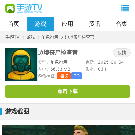
首页
游戏
应用
资讯
合集
手游TV
->
游戏
->
角色扮演
->
边境丧尸检查官
边境丧尸检查官
反馈
类型：
角色扮演
更新：
2025-06-04
大小：
66.33 MB
版本：
0.1.1
游戏标签：
趣味
3D
点击下载
游戏截图