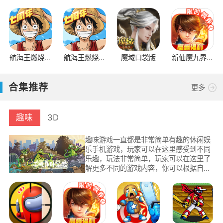
对决BT服国
烧意志
际版
航海王燃烧意
航海王燃烧意
魔域口袋版
新仙魔九界互
志bt版
志怀旧服
通版
合集推荐
更多
趣味
3D
趣味游戏一直都是非常简单有趣的休闲娱
乐手机游戏，玩家可以在这里感受到不同
乐趣，玩法非常简单，玩家可以在这里了
解更多不同的游戏内容，你可以根据自己
的喜好进行挑选，不同游戏玩法带给你不
同的游戏乐趣，小伙伴们可以在这里挑选
各种休闲游戏玩法。