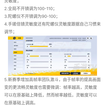
灵敏度；
2.全局不开镜调为100-110；
3.陀螺仪不开镜调为90-100；
4.手搓倍镜灵敏度还有陀螺仪灵敏度跟据自己习惯来
调节；
5.新赛季增加高帧率团队激斗，由于帧率的提高画面
变的更流畅灵敏度也需要微调：帧率越高，灵敏度
可以在原基础上降低，然而帧率越低，灵敏度可以
在原基础上调高。