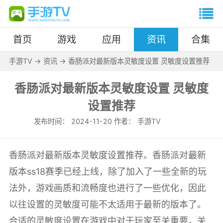
首页
游戏
应用
资讯
合集
手游TV
->
资讯
->
香肠派对最新版本灵敏度设置 灵敏度设置推荐
香肠派对最新版本灵敏度设置 灵敏度
设置推荐
发布时间：
2024-11-20 作者：
手游TV
香肠派对最新版本灵敏度设置推荐。香肠派对最新
版本ss18赛季已经上线，除了加入了一些全新的玩
法外，游戏画质和流畅度也进行了一些优化，因此
以往设置的灵敏度可能不太适用于最新的版本了。
合适的灵敏度设置在游戏中对于玩家至关重要，关