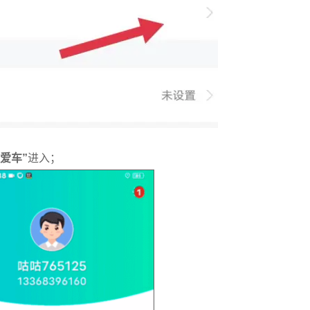
爱
车”
进入；