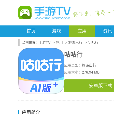
首页
游戏
应用
资讯
手游TV
->
应用
->
旅游出行
->
咕咕行
咕咕行
应用类型：
旅游出行
应用大小：
276.94 MB
安卓版下载
应用简介