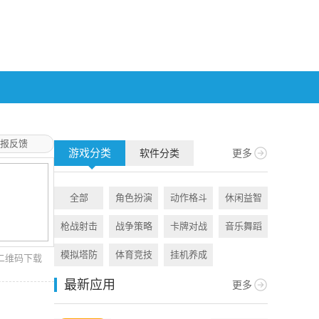
报反馈
游戏分类
软件分类
更多
全部
角色扮演
动作格斗
休闲益智
全部
枪战射击
战争策略
卡牌对战
音乐舞蹈
旅游出行
模拟塔防
体育竞技
挂机养成
资讯阅读
二维码下载
最新应用
更多