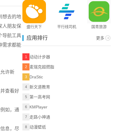
到想去的地
家人朋友保
盛行天下
平行线司机
国青旅游
个导航工具
应用排行
更多
种需求都能
动动计步器
1
麦瑞克超燃脂
2
能允许新
DraStic
3
新文道教育
4
，并查看好
第一高考网
5
KMPlayer
6
。例如，通
走路小神通
7
动漫壁纸
8
关信息，尽