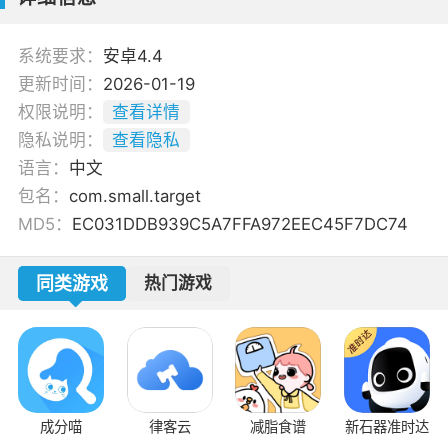
系统要求：
安卓4.4
更新时间：
2026-01-19
权限说明：
查看详情
隐私说明：
查看隐私
语言：
中文
包名：
com.small.target
MD5：
EC031DDB939C5A7FFA972EEC45F7DC74
同类游戏
热门游戏
成分喵
律客云
减脂食谱
新石器准时达
音