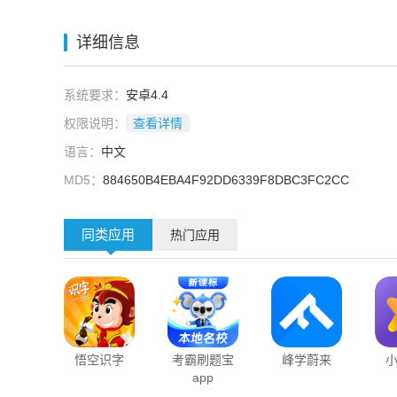
详细信息
系统要求：
安卓4.4
权限说明：
查看详情
语言：
中文
MD5：
884650B4EBA4F92DD6339F8DBC3FC2CC
同类应用
热门应用
悟空识字
考霸刷题宝
峰学蔚来
app