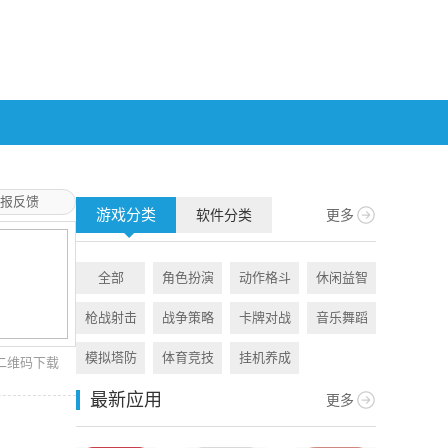
报反馈
游戏分类
软件分类
更多
全部
角色扮演
动作格斗
休闲益智
全部
枪战射击
战争策略
卡牌对战
音乐舞蹈
旅游出行
模拟塔防
体育竞技
挂机养成
资讯阅读
二维码下载
最新应用
更多