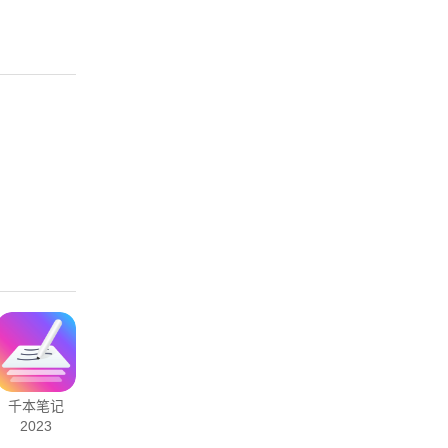
千本笔记
YY语音
学起Plus
测库验货通
2023