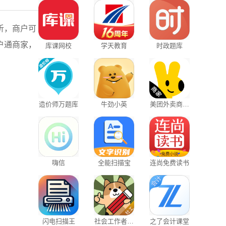
析，商户可
户通商家，
库课网校
学天教育
时政题库
造价师万题库
牛劲小英
美团外卖商家
客户端
嗨信
全能扫描宝
连尚免费读书
闪电扫描王
社会工作者练
之了会计课堂