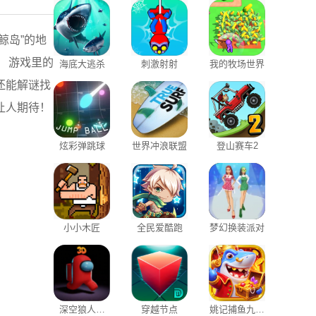
鲸岛”的地
 游戏里的
海底大逃杀
刺激射射
我的牧场世界
还能解谜找
让人期待！
炫彩弹跳球
世界冲浪联盟
登山赛车2
小小木匠
全民爱酷跑
梦幻换装派对
深空狼人杀
穿越节点
姚记捕鱼九游