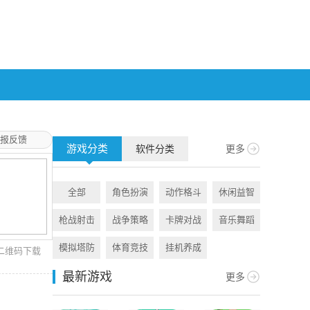
报反馈
游戏分类
软件分类
更多
全部
角色扮演
动作格斗
休闲益智
全部
枪战射击
战争策略
卡牌对战
音乐舞蹈
旅游出行
模拟塔防
体育竞技
挂机养成
资讯阅读
二维码下载
最新游戏
更多