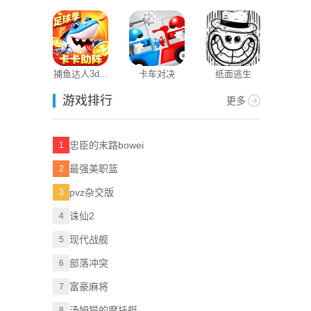
3D
版本
捕鱼达人3d老
卡车对决
纸面逃生
版本
游戏排行
更多
忠臣的末路bowei
1
最强美职篮
2
pvz杂交版
3
诛仙2
4
现代战舰
5
部落冲突
6
富豪麻将
7
汤姆猫的摩托艇
8