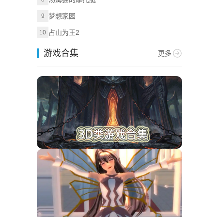
梦想家园
9
占山为王2
10
游戏合集
更多