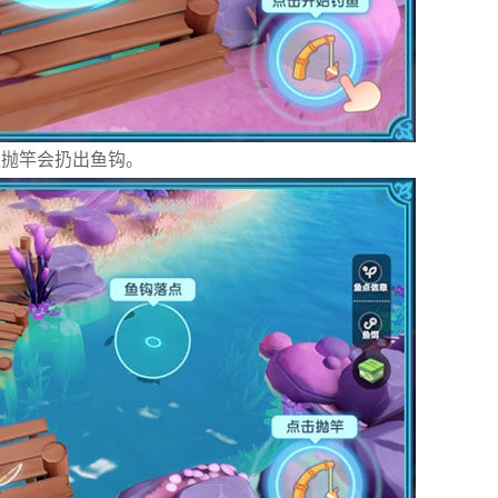
击抛竿会扔出鱼钩。