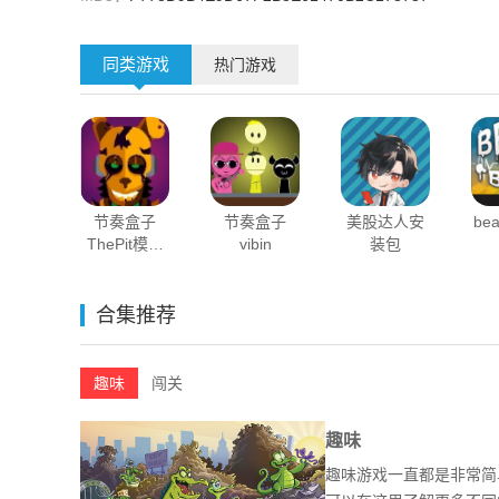
同类游戏
热门游戏
节奏盒子
节奏盒子
美股达人安
be
ThePit模组
vibin
装包
mod
合集推荐
趣味
闯关
趣味
趣味游戏一直都是非常简