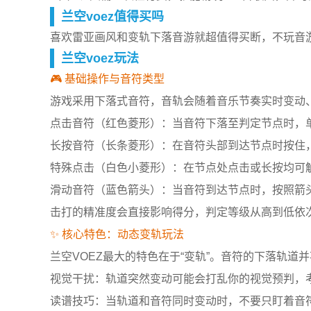
兰空voez值得买吗
喜欢雷亚画风和变轨下落音游就超值得买断，不玩音
兰空voez玩法
🎮 基础操作与音符类型
游戏采用下落式音符，音轨会随着音乐节奏实时变动
点击音符（红色菱形）：当音符下落至判定节点时，
长按音符（长条菱形）：在音符头部到达节点时按住
特殊点击（白色小菱形）：在节点处点击或长按均可
滑动音符（蓝色箭头）：当音符到达节点时，按照箭
击打的精准度会直接影响得分，判定等级从高到低依次为 Max Pe
✨ 核心特色：动态变轨玩法
兰空VOEZ最大的特色在于“变轨”。音符的下落轨
视觉干扰：轨道突然变动可能会打乱你的视觉预判，
读谱技巧：当轨道和音符同时变动时，不要只盯着音