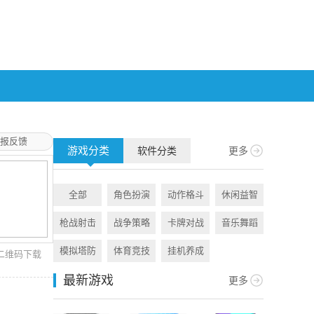
报反馈
游戏分类
软件分类
更多
全部
角色扮演
动作格斗
休闲益智
全部
枪战射击
战争策略
卡牌对战
音乐舞蹈
旅游出行
模拟塔防
体育竞技
挂机养成
资讯阅读
二维码下载
最新游戏
更多