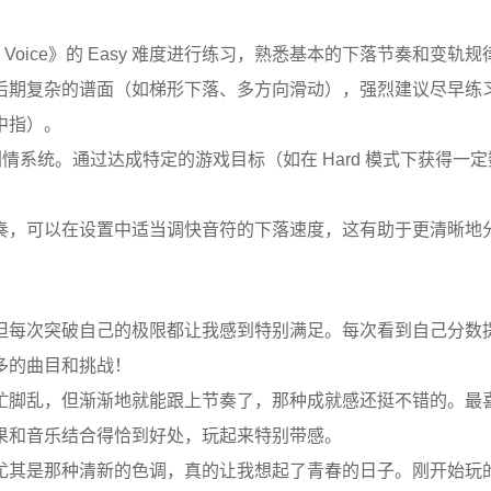
 Voice》的 Easy 难度进行练习，熟悉基本的下落节奏和变轨规
后期复杂的谱面（如梯形下落、多方向滑动），强烈建议尽早练
中指）。
情系统。通过达成特定的游戏目标（如在 Hard 模式下获得一定
奏，可以在设置中适当调快音符的下落速度，这有助于更清晰地
但每次突破自己的极限都让我感到特别满足。每次看到自己分数
多的曲目和挑战！
忙脚乱，但渐渐地就能跟上节奏了，那种成就感还挺不错的。最
果和音乐结合得恰到好处，玩起来特别带感。
尤其是那种清新的色调，真的让我想起了青春的日子。刚开始玩