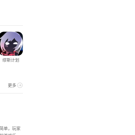
缪斯计划
荒野行动
女友成双
创造与魔法
火
4399版
更多
闯关
简单，玩家
闯关游戏有趣好玩，任