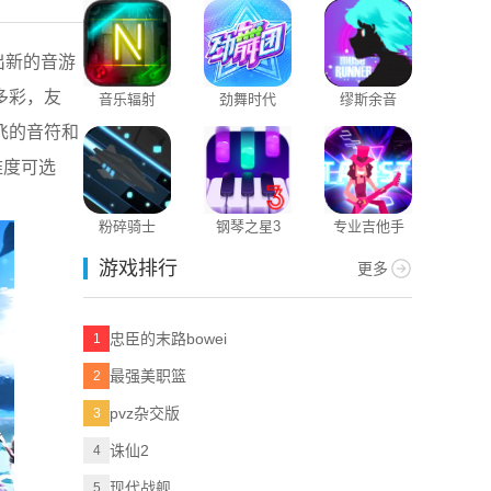
出新的音游
多彩，友
音乐辐射
劲舞时代
缪斯余音
飞的音符和
难度可选
粉碎骑士
钢琴之星3
专业吉他手
游戏排行
更多
忠臣的末路bowei
1
最强美职篮
2
pvz杂交版
3
诛仙2
4
现代战舰
5