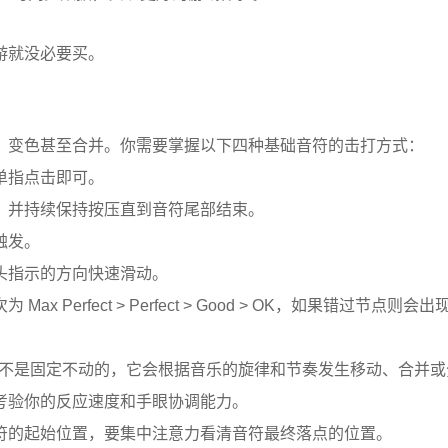
游就没必要买。
、变色甚至合并。你需要掌握以下四种基础音符的击打方式：
单指点击即可。
，并持续保持按压直到音符尾部结束。
触发。
头指示的方向快速滑动。
rfect > Perfect > Good > OK，如果错过节点则会出现 
道并不是固定不动的，它会根据音乐的旋律和节奏发生移动、合并
考验你的反应速度和手眼协调能力。
符的起始位置，要集中注意力看清音符最终落点的位置。