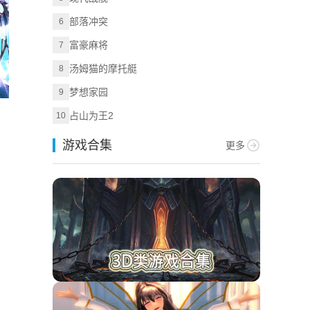
部落冲突
6
富豪麻将
7
汤姆猫的摩托艇
8
梦想家园
9
占山为王2
10
游戏合集
更多