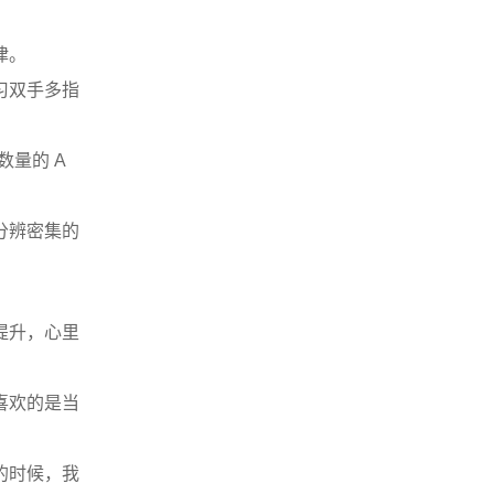
律。
习双手多指
数量的 A
分辨密集的
提升，心里
喜欢的是当
的时候，我