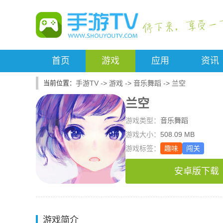
首页
游戏
应用
资讯
手游TV
->
游戏
->
音乐舞蹈
->
兰空
兰空
游戏类型：
音乐舞蹈
游戏大小：
508.09 MB
游戏标签：
趣味
闯关
安卓版下载
游戏简介