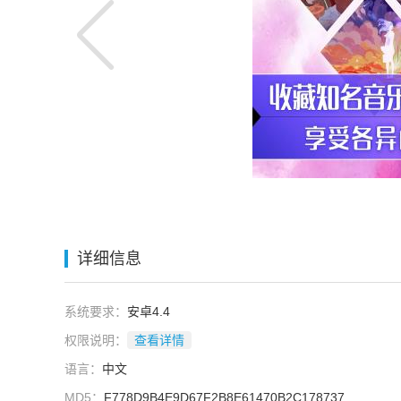
详细信息
系统要求：
安卓4.4
权限说明：
查看详情
语言：
中文
MD5：
F778D9B4E9D67F2B8E61470B2C178737