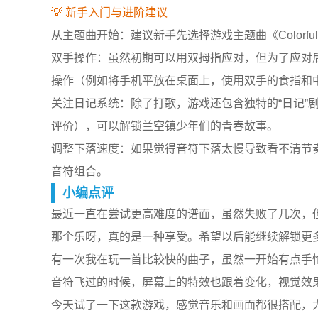
💡 新手入门与进阶建议
从主题曲开始：建议新手先选择游戏主题曲《Colorful
双手操作：虽然初期可以用双拇指应对，但为了应对
操作（例如将手机平放在桌面上，使用双手的食指和
关注日记系统：除了打歌，游戏还包含独特的“日记”剧
评价），可以解锁兰空镇少年们的青春故事。
调整下落速度：如果觉得音符下落太慢导致看不清节
音符组合。
小编点评
最近一直在尝试更高难度的谱面，虽然失败了几次，
那个乐呀，真的是一种享受。希望以后能继续解锁更
有一次我在玩一首比较快的曲子，虽然一开始有点手
音符飞过的时候，屏幕上的特效也跟着变化，视觉效
今天试了一下这款游戏，感觉音乐和画面都很搭配，