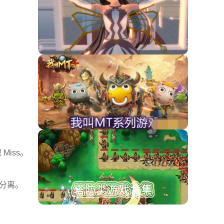
Miss。
或分离。