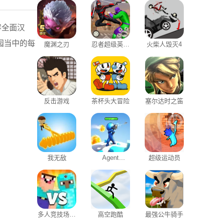
容全面汉
园当中的每
魔渊之刃
忍者超级英雄
火柴人毁灭4
格斗
反击游戏
茶杯头大冒险
塞尔达时之笛
我无敌
Agent
超级运动员
Destructo
多人竞技场对
高空跑酷
最强公牛骑手