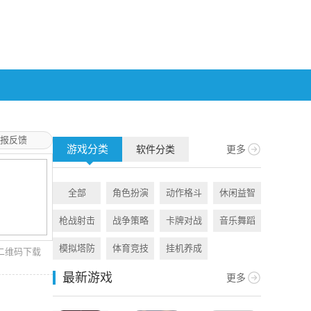
报反馈
游戏分类
软件分类
更多
全部
角色扮演
动作格斗
休闲益智
全部
枪战射击
战争策略
卡牌对战
音乐舞蹈
旅游出行
模拟塔防
体育竞技
挂机养成
资讯阅读
二维码下载
最新游戏
更多