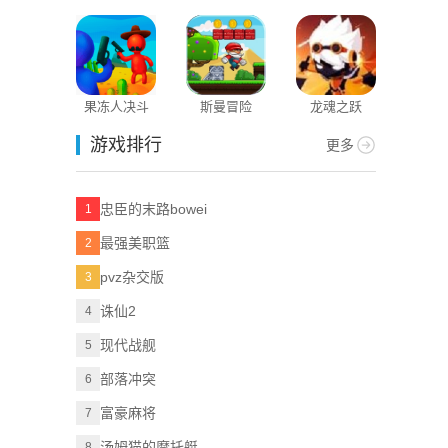
战
果冻人决斗
斯曼冒险
龙魂之跃
游戏排行
更多
忠臣的末路bowei
1
最强美职篮
2
pvz杂交版
3
诛仙2
4
现代战舰
5
部落冲突
6
富豪麻将
7
汤姆猫的摩托艇
8