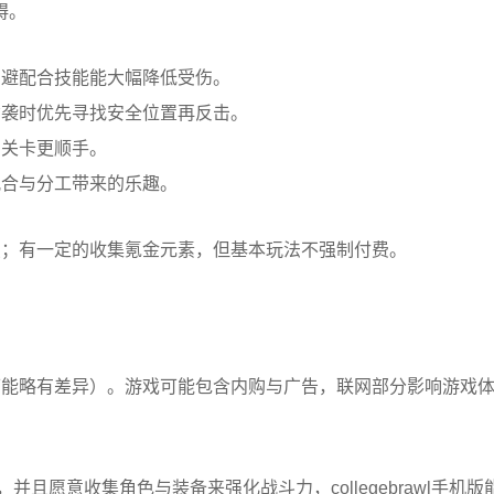
碍。
闪避配合技能能大幅降低受伤。
偷袭时优先寻找安全位置再反击。
期关卡更顺手。
配合与分工带来的乐趣。
点；有一定的收集氪金元素，但基本玩法不强制付费。
可能略有差异）。游戏可能包含内购与广告，联网部分影响游戏
且愿意收集角色与装备来强化战斗力，collegebrawl手机版