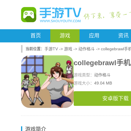
首页
游戏
应用
资讯
手游TV
->
游戏
->
动作格斗
->
collegebrawl
collegebrawl手
游戏类型：
动作格斗
游戏大小：
49.04 MB
安卓版下载
游戏简介