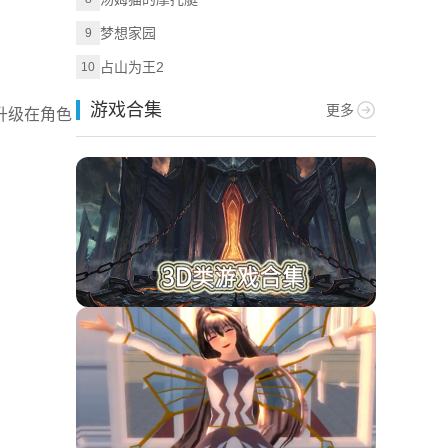
梦想家园
9
占山为王2
10
游戏合集
更多
升级在角色