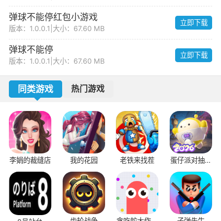
弹球不能停红包小游戏
立即下载
版本：1.0.0.1
|
大小：67.60 MB
弹球不能停
立即下载
版本：1.0.0.1
|
大小：67.60 MB
同类游戏
热门游戏
李娟的裁缝店
我的花园
老铁来找茬
蛋仔派对抽盲
盒模拟器
齿轮战争
贪吃蛇大作战
子弹先生