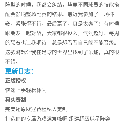
阵型的时候，我都会纠结，毕竟不同球员的技能搭
配会影响整场比赛的结果。最近我参加了一场杯
赛，紧张得不行，最后赢了，真是太爽了！有时候
跟朋友一起对战，大家都很投入，气氛超好。每周
的联赛也让我期待，总是想看看自己能不能晋级。
这款游戏让我在足球的世界里找到了乐趣，真的很
不错。
更新日志：
正版授权
快速上手轻松休闲
真实赛制
完美还原欧冠赛程私人定制
打造你的专属游戏运筹帷幄 组建超级球星阵容