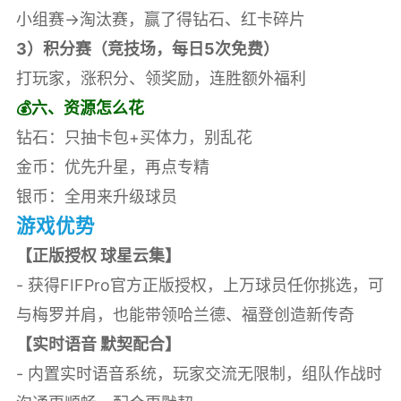
小组赛→淘汰赛，赢了得钻石、红卡碎片
3）积分赛（竞技场，每日5次免费）
打玩家，涨积分、领奖励，连胜额外福利
💰六、资源怎么花
钻石：只抽卡包+买体力，别乱花
金币：优先升星，再点专精
银币：全用来升级球员
游戏优势
【正版授权 球星云集】
- 获得FIFPro官方正版授权，上万球员任你挑选，可
与梅罗并肩，也能带领哈兰德、福登创造新传奇
【实时语音 默契配合】
- 内置实时语音系统，玩家交流无限制，组队作战时