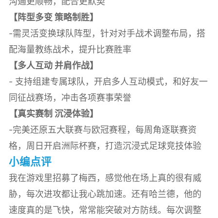
沟通更顺畅，配合更默契
【阵型多变 策略制胜】
-需灵活变换球队阵型，针对对手战术调整布局，搭
配海量教练战术，提升比赛胜率
【多人互动 并肩作战】
- 支持组建专属球队，开启多人互动模式，和好友一
同征战赛场，冲击各项赛事荣誉
【真实赛制 沉浸体验】
-完美还原五大联赛与欧冠赛程，每周角逐联赛资
格，周日开启洲际杯赛，打造沉浸式足球竞技体验
小编点评
我在游戏里招募了梅西，感觉他在场上真的很有威
胁，每次进攻都让我心跳加速。还有哈兰德，他的
速度真的是飞快，常常能突破对方防线。每次调整