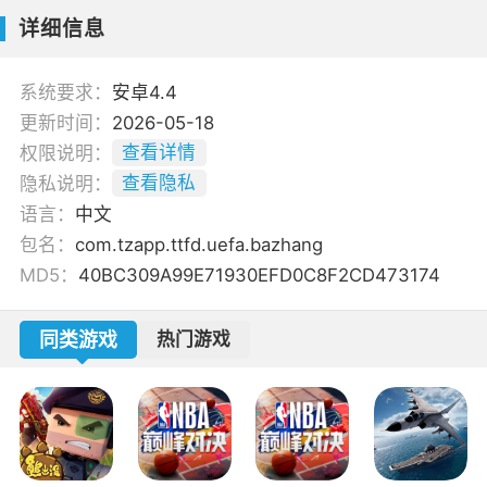
详细信息
系统要求：
安卓4.4
更新时间：
2026-05-18
权限说明：
查看详情
隐私说明：
查看隐私
语言：
中文
包名：
com.tzapp.ttfd.uefa.bazhang
MD5：
40BC309A99E71930EFD0C8F2CD473174
同类游戏
热门游戏