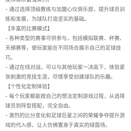
- 通过选择顶级教练与加盟心仪俱乐部，提升球员训
练和发展，为球队打造坚实的基础。
【丰富的比赛模式】
- 各种类型的赛事可供参与，包括模拟联赛、杯赛、
天梯赛等，使玩家能在不同场合展示自己的足球技
巧。
- 通过在线对战，可以与其他玩家一决高下，体验紧
张刺激的竞技生涯，尽情享受创建球队的乐趣。
【个性化定制体验】
- 每个玩家都能按自己的想法定制游戏过程，从选择
球员到阵型搭配，完全自由。
- 激烈的比分变化和足球巨星之间的荣耀争夺提升游
戏的代入感，让人仿佛置身于真实的绿茵场。