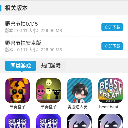
相关版本
野兽节拍0.1.15
立即下载
版本：0.1.11
|
大小：226.90 MB
野兽节拍安卓版
立即下载
版本：0.1.11
|
大小：226.90 MB
同类游戏
热门游戏
节奏盒子
节奏盒子
美股达人安装
beastbeat安
ThePit模组
vibin
包
卓版
mod