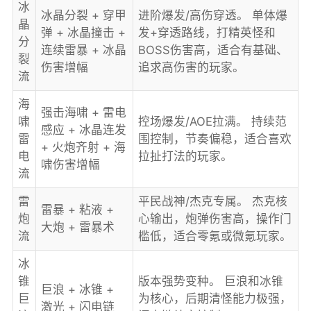
冰
冰晶分裂 + 穿甲
进阶爆发/高伤穿透。 单体爆
晶
弹 + 冰晶撞击 +
发+穿透路线，打精英怪和
分
连续雷暴 + 冰晶
BOSS伤害高，适合有基础、
裂
伤害增幅
追求高伤害的玩家。
流
海
强击海啸 + 雷电
啸
控场爆发/AOE拉满。 持续范
感应 + 冰晶连发
雷
围控制，节奏偏稳，适合喜欢
+ 火炮齐射 + 海
电
拉扯打法的玩家。
啸伤害增幅
流
雷
平民战神/杰克专属。 杰克核
雷暴 + 粘液 +
炮
心输出，炮弹伤害高，操作门
大炮 + 雷暴术
流
槛低，适合零氪或微氪玩家。
冰
锥
版本强势变种。 巨浪和冰锥
巨浪 + 冰锥 +
巨
为核心，后期清怪能力极强，
激光 + 闪电链