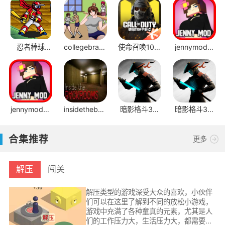
忍者棒球
collegebrawl
使命召唤10幽
jennymod模
v2.1.1
手机版
灵
组JAVA版
jennymod模
insidethebackrooms
暗影格斗3国
暗影格斗3官
组手机版
手机版
际服
方正版
合集推荐
更多
解压
闯关
解压类型的游戏深受大众的喜欢，小伙伴
们可以在这里了解到不同的放松小游戏，
游戏中充满了各种童真的元素，尤其是人
们的工作压力大，生活压力大，都需要一