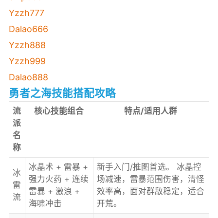
Yzzh777
Dalao666
Yzzh888
Yzzh999
Dalao888
勇者之海技能搭配攻略
流
核心技能组合
特点/适用人群
派
名
称
冰晶术 + 雷暴 +
新手入门/推图首选。 冰晶控
冰
强力火药 + 连续
场减速，雷暴范围伤害，清怪
雷
雷暴 + 激浪 +
效率高，面对群敌稳定，适合
流
海啸冲击
开荒。