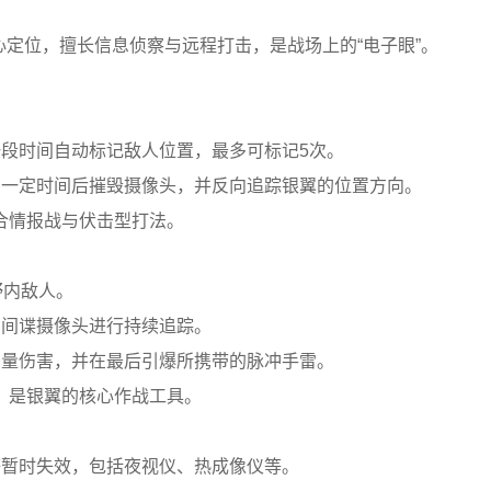
心定位，擅长信息侦察与远程打击，是战场上的“电子眼”。
一段时间自动标记敌人位置，最多可标记5次。
在一定时间后摧毁摄像头，并反向追踪银翼的位置方向。
合情报战与伏击型打法。
野内敌人。
鸟间谍摄像头进行持续追踪。
少量伤害，并在最后引爆所携带的脉冲手雷。
，是银翼的核心作战工具。
等暂时失效，包括夜视仪、热成像仪等。