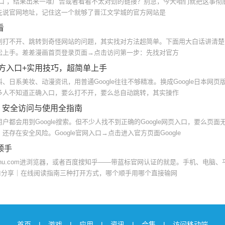
口”，结果出来一堆广告或者看着不太对劲的链接？别急，今天咱们就把这事彻
先说官网地址，记住这一个就够了晋江文学城的官方网站是
看
到打不开、跳转到奇怪网站的问题，其实找对方法超简单。下面用大白话讲清楚
松上手。差差漫画首页登录页面→点击访问第一步：先找对官方
官方入口+实用技巧，超简单上手
日系美妆、动漫资讯，用普通Google往往不够精准。换成Google日本网页
多人不知道正确入口，要么打不开，要么总自动跳转，其实操作
地址 安全访问与使用全指南
都会用到Google搜索。但不少人找不到正确的Google网页入口，要么页面
存在安全风险。Google官网入口→点击进入官方页面Google
顺手
ihu.com进浏览器，或者百度搜知乎——带蓝标官网认证的就是。手机、电脑、
入口分享｜在线阅读指南三种打开方式，哪个顺手用哪个直接输网
首页
|
游戏
|
应用
|
资讯
|
合集
|
访问移动端