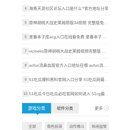
吃瓜必吃最新2024入口分享
海角天涯社区论坛入口是什么?官方地址分享
Goog
4
4
技巧，
原神胡桃大战史莱姆原版3d视频 完整版免费
Goog
5
5
观看地址分享
使用全
里番本子库acg入口在线看免费 里番本子库
知乎网
6
6
绅士acg官方地址分享
vicineko原神胡桃大战史莱姆视频完整版 原
Pixi
7
7
神大战史莱姆系列未删减
acfun流鼻血版官方入口地址在哪 acfun流鼻
知乎盐
8
8
血版入口地址分享
51吃瓜爆料黑料官网入口分享 51吃瓜网最新
age
9
9
地址大全
51吃瓜今日吃瓜必吃官网如何进入 51cg最新
虫虫漫
10
10
ip地址防走丢一览
附访问
游戏分类
软件分类
更多
全部
角色扮演
动作格斗
休闲益智
全部