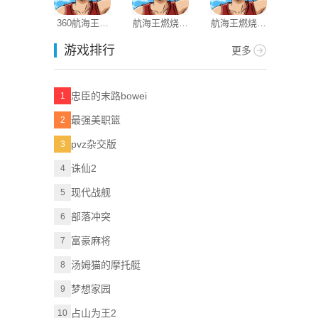
360航海王燃
航海王燃烧意
航海王燃烧意
emoji表情
烧意志
志bt版
志怀旧服
图
游戏排行
更多
忠臣的末路bowei
1
最强美职篮
2
pvz杂交版
3
诛仙2
4
现代战舰
5
部落冲突
6
富豪麻将
7
汤姆猫的摩托艇
8
梦想家园
9
占山为王2
10