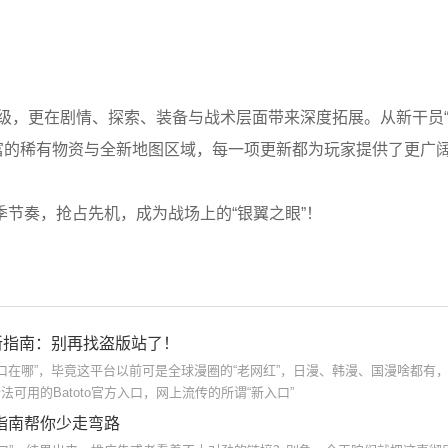
级，更在剧情、探索、装备与战术层面带来深度拓展。从新干员“
丰富的稀有物资与全新地图区域，每一项更新都为玩家提供了更广
节奏，抢占先机，成为战场上的“银翼之眼”！
口最新指南：别再找盗版站了！
画入口在哪”，毕竟这平台以前可是全球漫圈的“老网红”，日漫、韩漫、国漫啥都有
法可用的Batoto官方入口，网上流传的所谓“新入口”
指南帮你少走弯路