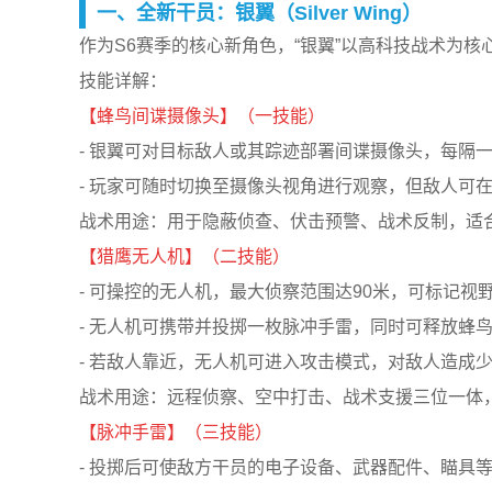
一、全新干员：银翼（Silver Wing）
作为S6赛季的核心新角色，“银翼”以高科技战术为核
技能详解：
【蜂鸟间谍摄像头】（一技能）
- 银翼可对目标敌人或其踪迹部署间谍摄像头，每隔
- 玩家可随时切换至摄像头视角进行观察，但敌人可
战术用途：用于隐蔽侦查、伏击预警、战术反制，适
【猎鹰无人机】（二技能）
- 可操控的无人机，最大侦察范围达90米，可标记视
- 无人机可携带并投掷一枚脉冲手雷，同时可释放蜂
- 若敌人靠近，无人机可进入攻击模式，对敌人造成
战术用途：远程侦察、空中打击、战术支援三位一体
【脉冲手雷】（三技能）
- 投掷后可使敌方干员的电子设备、武器配件、瞄具