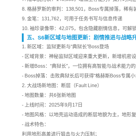
8. 格赫罗斯的审判：138,501，Boss专属掉落，稀有
9. 金笔：131,762，可用于任务书写与信息传递
10. 袖珍录像带：42,075，包含隐藏剧情信息，可解
五、S6新区域与地图更新：剧情推进与战略
1. 新区域：监狱更新与“典狱长”Boss登场
- 区域背景：神秘监狱区域迎来重大更新，新增机密
- 新增Boss：“典狱长”，一位拥有高智能与战术能力
- Boss掉落：击败典狱长后可获得“格赫斯Boss专
2. 大战场新地图：断层（Fault Line）
- 地图数量：共6张新地图
- 上线时间：2025年9月17日
- 地图风格：以地壳运动造成的断层地貌为主，地形
- 战术特色：
利用地形高差进行狙击与火力压制；