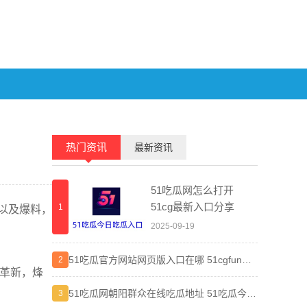
热门资讯
最新资讯
51吃瓜网怎么打开
51cg最新入口分享
1
1
以及爆料，
2025-09-19
51吃瓜官方网站网页版入口在哪 51cgfun朝
晋江小
2
2
战革新，烽
阳热心群众入口分享
弯路
51吃瓜网朝阳群众在线吃瓜地址 51吃瓜今日
差差漫
3
3