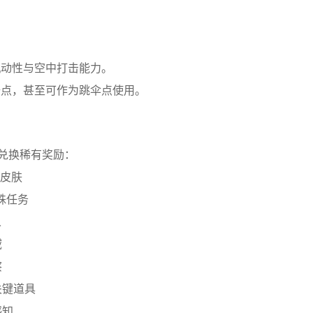
机动性与空中打击能力。
据点，甚至可作为跳伞点使用。
兑换稀有奖励：
定皮肤
特殊任务
人
域
察
关键道具
感知