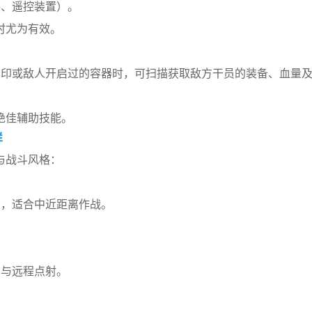
阱、遥控装置）。
时尤为有效。
脚印或敌人开启过的容器时，可扫描获取敌方干员的装备、血量
绝佳辅助技能。
样
与战斗风格：
力，适合中近距离作战。
。
击与远程点射。