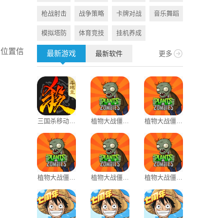
枪战射击
战争策略
卡牌对战
音乐舞蹈
旅游出行
模拟塔防
体育竞技
挂机养成
资讯阅读
及位置信
最新游戏
最新软件
更多
三国杀移动版
植物大战僵尸
植物大战僵尸
百度网盘
oppo渠道服
1原版
1老版本
植物大战僵尸
植物大战僵尸
植物大战僵尸
央视影音
原版官方正版
原版抽卡版
2应用宝版本