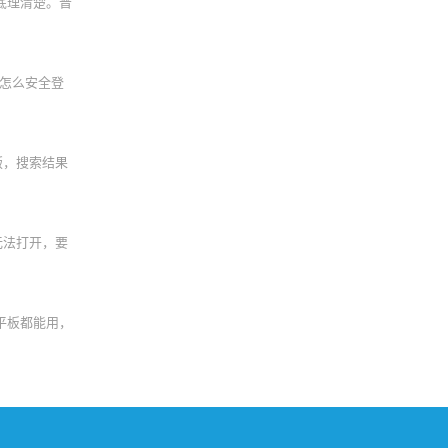
底理清楚。晋
怎么安全登
版，搜索结果
无法打开，要
平板都能用，