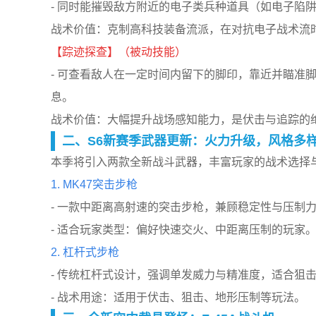
- 同时能摧毁敌方附近的电子类兵种道具（如电子陷
战术价值：克制高科技装备流派，在对抗电子战术流
【踪迹探查】（被动技能）
- 可查看敌人在一定时间内留下的脚印，靠近并瞄准
息。
战术价值：大幅提升战场感知能力，是伏击与追踪的
二、S6新赛季武器更新：火力升级，风格多
本季将引入两款全新战斗武器，丰富玩家的战术选择
1. MK47突击步枪
- 一款中距离高射速的突击步枪，兼顾稳定性与压制
- 适合玩家类型：偏好快速交火、中距离压制的玩家
2. 杠杆式步枪
- 传统杠杆式设计，强调单发威力与精准度，适合狙
- 战术用途：适用于伏击、狙击、地形压制等玩法。