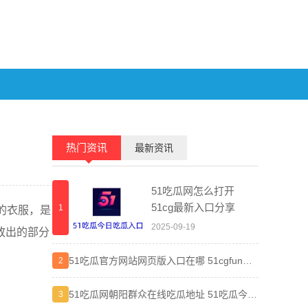
热门资讯
最新资讯
51吃瓜网怎么打开
51cg最新入口分享
1
1
的衣服，是
2025-09-19
放出的部分
51吃瓜官方网站网页版入口在哪 51cgfun朝
晋江小
2
2
阳热心群众入口分享
弯路
51吃瓜网朝阳群众在线吃瓜地址 51吃瓜今日
差差漫
3
3