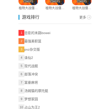
植物大战僵尸
植物大战僵尸
植物大战僵尸
得物商家
原版官方正版
原版抽卡版
2应用宝版本
游戏排行
更多
忠臣的末路bowei
1
最强美职篮
2
pvz杂交版
3
诛仙2
4
现代战舰
5
部落冲突
6
富豪麻将
7
汤姆猫的摩托艇
8
梦想家园
9
占山为王2
10