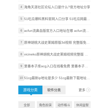
吃瓜必吃最新2024入口分享
海角天涯社区论坛入口是什么?官方地址分享
Goog
4
4
技巧，
51吃瓜爆料黑料官网入口分享 51吃瓜网最新
Goog
5
5
地址大全
使用全
acfun流鼻血版官方入口地址在哪 acfun流鼻
知乎网
6
6
血版入口地址分享
原神胡桃大战史莱姆原版3d视频 完整版免费
Pixi
7
7
观看地址分享
vicineko原神胡桃大战史莱姆视频完整版 原
知乎盐
8
8
神大战史莱姆系列未删减
里番本子库acg入口在线看免费 里番本子库
age
9
9
绅士acg官方地址分享
51cg最新ip地址是多少 51cg最新下载地址一
虫虫漫
10
10
览
附访问
游戏分类
软件分类
更多
全部
角色扮演
动作格斗
休闲益智
全部