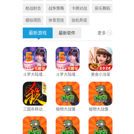
枪战射击
战争策略
卡牌对战
音乐舞蹈
旅游出行
模拟塔防
体育竞技
挂机养成
资讯阅读
最新游戏
最新软件
更多
斗罗大陆魂师
斗罗大陆魂师
美食小当家
夜间模式
对决BT服国
对决37官服
际版
三国杀移动版
植物大战僵尸
植物大战僵尸
蓝卡网
oppo渠道服
1原版
1老版本