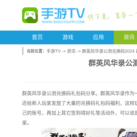
首页
游戏
应用
资讯
手游TV
->
资讯
->
群英风华录公测兑换码2024
群英风华录公测
群英风华录公测兑换码礼包码分享。群英风华录作为一
还给新人玩家发放了大量的兑换码礼包码福利，这样
己的账号，再加上其它签到得好礼等活动外，可以说
家。