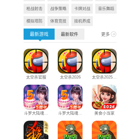
枪战射击
战争策略
卡牌对战
音乐舞蹈
旅游出行
模拟塔防
体育竞技
挂机养成
资讯阅读
最新游戏
最新软件
更多
太空杀官服
太空杀2026
太空杀2025正
天气通官方
版
斗罗大陆魂师
斗罗大陆魂师
美食小当家
网鱼
对决BT服国
对决37官服
际版