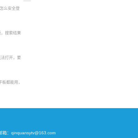
怎么安全登
版，搜索结果
无法打开，要
平板都能用，
所有 邮箱：qinquansytv@163.com