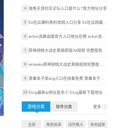
吃瓜必吃最新2024入口分享
海角天涯社区论坛入口是什么?官方地址分享
Goog
4
4
技巧，
51吃瓜爆料黑料官网入口分享 51吃瓜网最新
Goog
5
5
地址大全
使用全
acfun流鼻血版官方入口地址在哪 acfun流鼻
知乎网
6
6
血版入口地址分享
原神胡桃大战史莱姆原版3d视频 完整版免费
Pixi
7
7
观看地址分享
vicineko原神胡桃大战史莱姆视频完整版 原
知乎盐
8
8
神大战史莱姆系列未删减
里番本子库acg入口在线看免费 里番本子库
age
9
9
绅士acg官方地址分享
51cg最新ip地址是多少 51cg最新下载地址一
虫虫漫
10
10
览
附访问
游戏分类
软件分类
更多
全部
角色扮演
动作格斗
休闲益智
全部