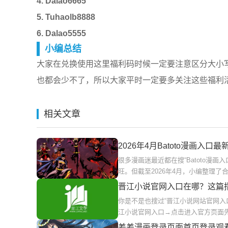
4. Dalao6665
5. Tuhaolb8888
6. Dalao5555
小编总结
大家在兑换使用这里福利码时候一定要注意区分大小
也都会少不了，所以大家平时一定要多关注这些福利
相关文章
2026年4月Batoto漫画入
很多漫画迷最近都在搜“Batoto漫
旺。但截至2026年4月，小编整理了合
晋江小说官网入口在哪？这篇
你是不是也搜过“晋江小说网站官网入
江小说官网入口→点击进入官方页面
差差漫画登录页面首页登录观