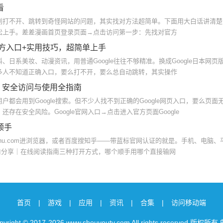
看
到打不开、跳转到奇怪网站的问题，其实找对方法超简单。下面用大白话讲清楚
松上手。差差漫画首页登录页面→点击访问第一步：先找对官方
官方入口+实用技巧，超简单上手
日系美妆、动漫资讯，用普通Google往往不够精准。换成Google日本网页
多人不知道正确入口，要么打不开，要么总自动跳转，其实操作
地址 安全访问与使用全指南
都会用到Google搜索。但不少人找不到正确的Google网页入口，要么页面
存在安全风险。Google官网入口→点击进入官方页面Google
顺手
ihu.com进浏览器，或者百度搜知乎——带蓝标官网认证的就是。手机、电脑、
入口分享｜在线阅读指南三种打开方式，哪个顺手用哪个直接输网
首页
|
游戏
|
应用
|
资讯
|
合集
|
访问移动端
yright © 2017-2026 www.shouyoutv.com All rights reserved 版权