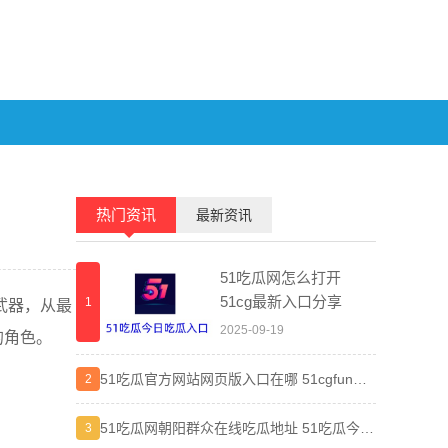
热门资讯
最新资讯
51吃瓜网怎么打开
51cg最新入口分享
1
1
武器，从最
2025-09-19
的角色。
51吃瓜官方网站网页版入口在哪 51cgfun朝
晋江小
2
2
阳热心群众入口分享
弯路
51吃瓜网朝阳群众在线吃瓜地址 51吃瓜今日
差差漫
3
3