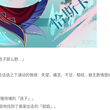
性子那么野…」
些话语之下涌动的情绪：失望、痛苦、不甘、郁结…被无数情感
嗷嗷待哺的「孩子」。
鼓鼓地找到了离家出走的「姐姐」。