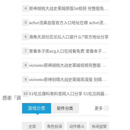
吃瓜必吃最新2024入口分享
原神胡桃大战史莱姆原版3d视频 完整版免费
Goog
4
4
观看地址分享
技巧，
acfun流鼻血版官方入口地址在哪 acfun流鼻
Goog
5
5
血版入口地址分享
使用全
海角天涯社区论坛入口是什么?官方地址分享
知乎网
6
6
里番本子库acg入口在线看免费 里番本子库
Pixi
7
7
绅士acg官方地址分享
vicineko原神胡桃大战史莱姆视频完整版 原
知乎盐
8
8
神大战史莱姆系列未删减
vicineko原神刻晴大战史莱姆高清版 刻晴大
age
9
9
战史莱姆完整版视频资源分享
51吃瓜爆料黑料官网入口分享 51吃瓜网最新
虫虫漫
10
10
，感谢『调
地址大全
附访问
游戏分类
软件分类
更多
全部
角色扮演
动作格斗
休闲益智
全部