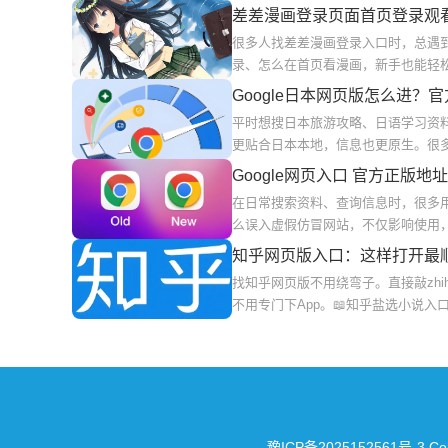
差差漫画登录页面首页登录观
很多人找差差漫画登录入口时，总遇
录、怎么在首页看漫画，新手也能轻
Google日本网页版怎么进？
平时想搜日本旅游攻略、日语学习资料、
更贴合日本本地，信息也更原生。很
Google网页入口 官方正版
在日常搜索资料、查询信息时，很多用户
么误入虚假仿冒网站，不仅影响使用，还
知乎网页版入口：这样打开最
找知乎网页版不用绕弯子。直接敲zh
不用专门下App。📖知乎盐选小说
豫ICP备2025152561号-3
Cop