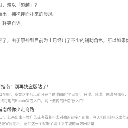
固，难以「超越」?
而出，拥抱迎面扑来的晨风。
，轻笑自语。
了，由于原神到目前为止已经出了不少的辅助角色，所以如果
口最新指南：别再找盗版站了！
画入口在哪”，毕竟这平台以前可是全球漫圈的“老网红”，日漫、韩漫、国漫啥都有
法可用的Batoto官方入口，网上流传的所谓“新入口”
指南帮你少走弯路
口”，结果出来一堆广告或者看着不太对劲的链接？别急，今天咱们就把这事彻
先说官网地址，记住这一个就够了晋江文学城的官方网站是