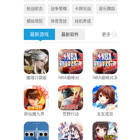
枪战射击
战争策略
卡牌对战
音乐舞蹈
旅游出行
模拟塔防
体育竞技
挂机养成
资讯阅读
最新游戏
最新软件
更多
魔域口袋版
NBA巅峰对决
NBA巅峰对决
苏宁易购
官方版
新仙魔九界互
荒野行动
女友成双
体重日记免
通版
版