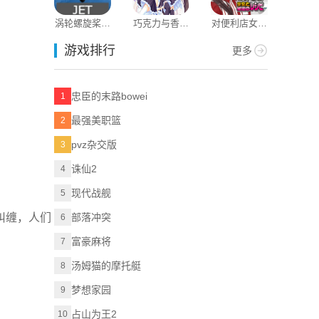
涡轮螺旋桨客
巧克力与香子
对便利店女孩
共同照护
机
兰
的恶作剧
游戏排行
更多
忠臣的末路bowei
1
最强美职篮
2
pvz杂交版
3
诛仙2
4
现代战舰
5
纠缠，人们
部落冲突
6
富豪麻将
7
汤姆猫的摩托艇
8
梦想家园
9
占山为王2
10