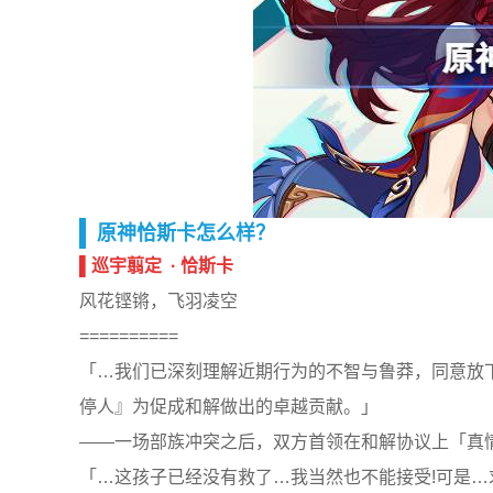
原神恰斯卡怎么样？
▌巡宇翦定 · 恰斯卡
风花铿锵，飞羽凌空
==========
「…我们已深刻理解近期行为的不智与鲁莽，同意放
停人』为促成和解做出的卓越贡献。」
——一场部族冲突之后，双方首领在和解协议上「真
「…这孩子已经没有救了…我当然也不能接受!可是…