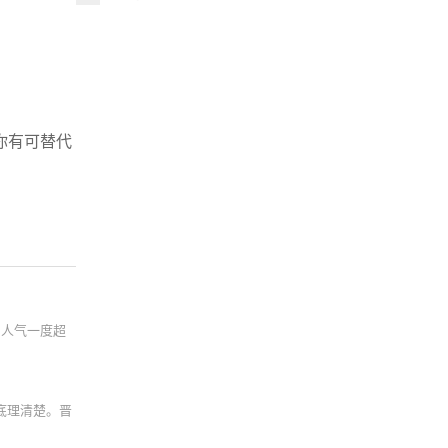
你有可替代
，人气一度超
底理清楚。晋