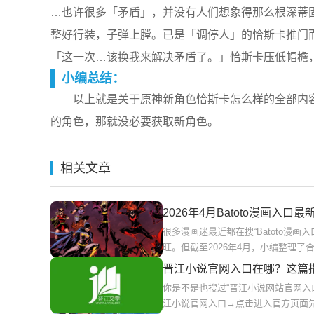
…也许很多「矛盾」，并没有人们想象得那么根深蒂
整好行装，子弹上膛。已是「调停人」的恰斯卡推门
「这一次…该换我来解决矛盾了。」恰斯卡压低帽檐
小编总结：
以上就是关于原神新角色恰斯卡怎么样的全部内容
的角色，那就没必要获取新角色。
相关文章
2026年4月Batoto漫画入
很多漫画迷最近都在搜“Batoto漫
旺。但截至2026年4月，小编整理了合
晋江小说官网入口在哪？这篇
你是不是也搜过“晋江小说网站官网入
江小说官网入口→点击进入官方页面