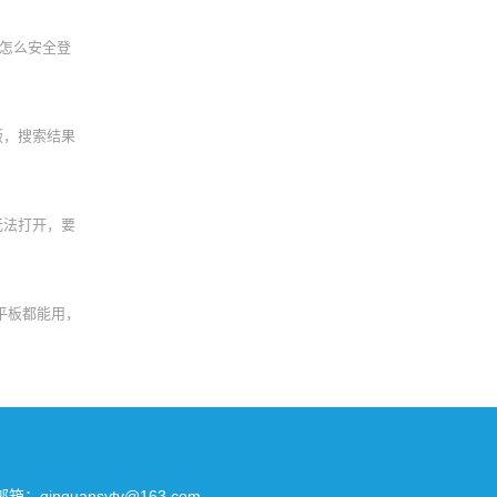
怎么安全登
版，搜索结果
无法打开，要
平板都能用，
所有 邮箱：qinquansytv@163.com