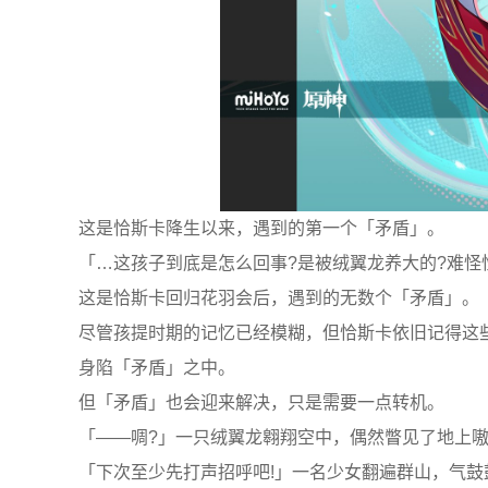
这是恰斯卡降生以来，遇到的第一个「矛盾」。
「…这孩子到底是怎么回事?是被绒翼龙养大的?难怪
这是恰斯卡回归花羽会后，遇到的无数个「矛盾」。
尽管孩提时期的记忆已经模糊，但恰斯卡依旧记得这
身陷「矛盾」之中。
但「矛盾」也会迎来解决，只是需要一点转机。
「——啁?」一只绒翼龙翱翔空中，偶然瞥见了地上
「下次至少先打声招呼吧!」一名少女翻遍群山，气