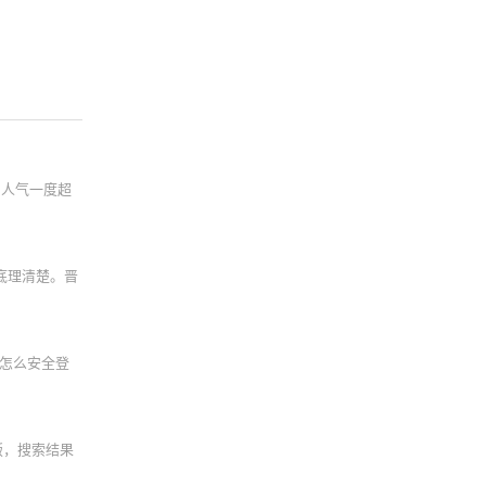
，人气一度超
底理清楚。晋
怎么安全登
版，搜索结果