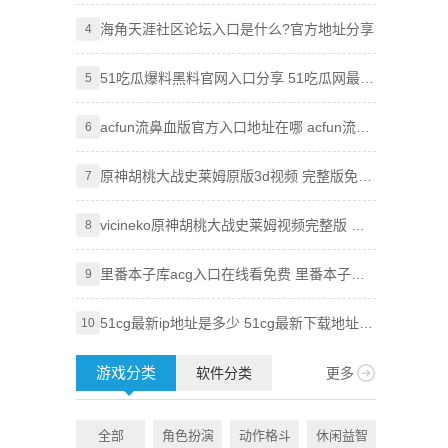
吃瓜必吃最新2024入口分享
海角天涯社区论坛入口是什么?官方地址分享
Goog
4
4
技巧，
51吃瓜爆料黑料官网入口分享 51吃瓜网最新
Goog
5
5
地址大全
使用全
acfun流鼻血版官方入口地址在哪 acfun流鼻
知乎网
6
6
血版入口地址分享
原神胡桃大战史莱姆原版3d视频 完整版免费
Pixi
7
7
观看地址分享
vicineko原神胡桃大战史莱姆视频完整版 原
知乎盐
8
8
神大战史莱姆系列未删减
里番本子库acg入口在线看免费 里番本子库
age
9
9
绅士acg官方地址分享
51cg最新ip地址是多少 51cg最新下载地址一
虫虫漫
10
10
览
附访问
游戏分类
软件分类
更多
全部
角色扮演
动作格斗
休闲益智
全部