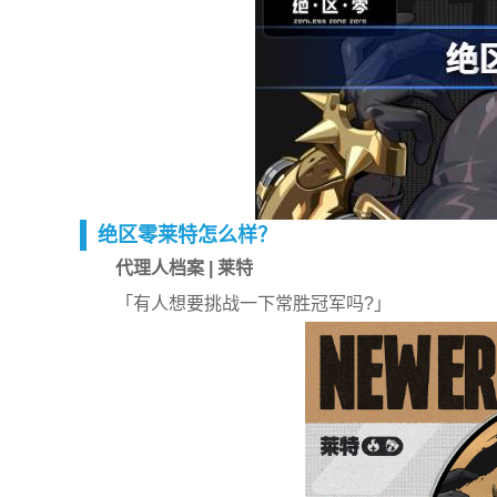
绝区零莱特怎么样？
代理人档案 | 莱特
「有人想要挑战一下常胜冠军吗?」