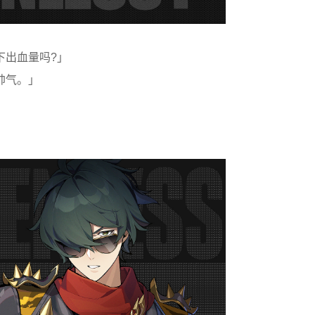
出血量吗?」
帅气。」