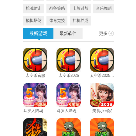
枪战射击
战争策略
卡牌对战
音乐舞蹈
旅游出行
模拟塔防
体育竞技
挂机养成
资讯阅读
最新游戏
最新软件
更多
太空杀官服
太空杀2026
太空杀2025正
智消云管
版
斗罗大陆魂师
斗罗大陆魂师
美食小当家
打卡签到
对决BT服国
对决37官服
际版