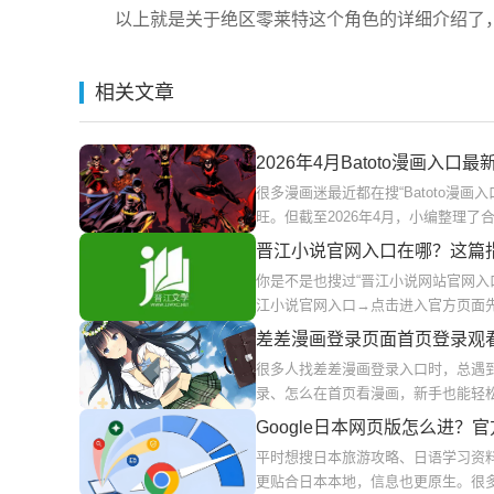
以上就是关于绝区零莱特这个角色的详细介绍了，
相关文章
2026年4月Batoto漫画入
很多漫画迷最近都在搜“Batoto漫
旺。但截至2026年4月，小编整理了合
晋江小说官网入口在哪？这篇
你是不是也搜过“晋江小说网站官网入
江小说官网入口→点击进入官方页面
差差漫画登录页面首页登录观
很多人找差差漫画登录入口时，总遇
录、怎么在首页看漫画，新手也能轻
Google日本网页版怎么进？
平时想搜日本旅游攻略、日语学习资料、
更贴合日本本地，信息也更原生。很