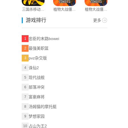
三国杀移动版
植物大战僵尸
植物大战僵尸
录制提词
oppo渠道服
1原版
1老版本
游戏排行
更多
忠臣的末路bowei
1
最强美职篮
2
pvz杂交版
3
诛仙2
4
现代战舰
5
部落冲突
6
富豪麻将
7
汤姆猫的摩托艇
8
梦想家园
9
占山为王2
10