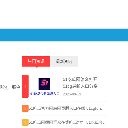
热门资讯
最新资讯
51吃瓜网怎么打开
51cg最新入口分享
1
1
趣的，那今
2025-09-19
51吃瓜官方网站网页版入口在哪 51cgfun朝
晋江小
2
2
阳热心群众入口分享
弯路
51吃瓜网朝阳群众在线吃瓜地址 51吃瓜今日
差差漫
3
3