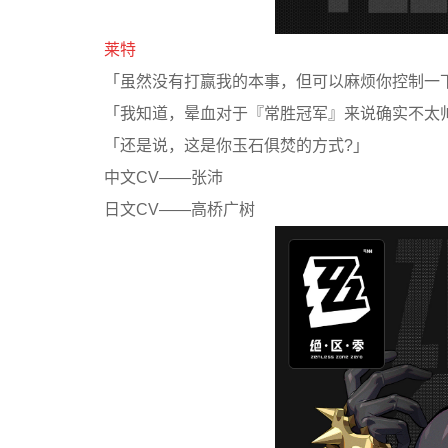
莱特
「虽然没有打赢我的本事，但可以麻烦你控制一下
「我知道，晕血对于『常胜冠军』来说确实不太
「还是说，这是你玉石俱焚的方式?」
中文CV——张沛
日文CV——高桥广树