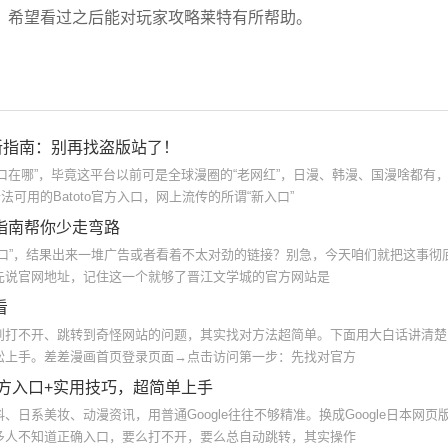
希望看过之后能对玩家攻略
莱特有所帮助。
口最新指南：别再找盗版站了！
画入口在哪”，毕竟这平台以前可是全球漫圈的“老网红”，日漫、韩漫、国漫啥都有
法可用的Batoto官方入口，网上流传的所谓“新入口”
指南帮你少走弯路
口”，结果出来一堆广告或者看着不太对劲的链接？别急，今天咱们就把这事彻
先说官网地址，记住这一个就够了晋江文学城的官方网站是
看
到打不开、跳转到奇怪网站的问题，其实找对方法超简单。下面用大白话讲清楚
松上手。差差漫画首页登录页面→点击访问第一步：先找对官方
官方入口+实用技巧，超简单上手
日系美妆、动漫资讯，用普通Google往往不够精准。换成Google日本网页
多人不知道正确入口，要么打不开，要么总自动跳转，其实操作