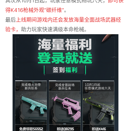
其次从10月1日起，玩家任意模式畅玩六天，
即可获
得K416枪械外观“碳纤维”
。
最后
上线期间游戏内还会发放海量全面战场武器经
验
卡，
助力玩家快速满级本命枪械。